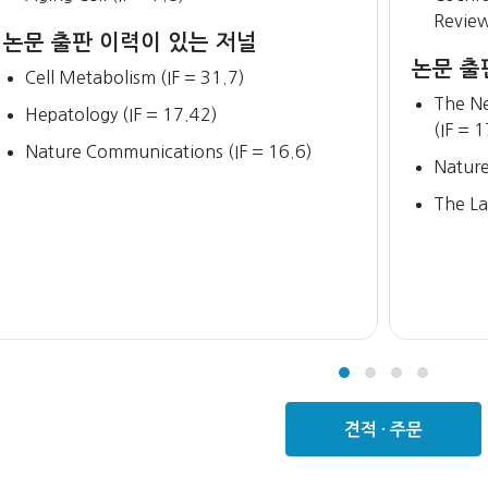
Review
논문 출판 이력이 있는 저널
논문 출
Cell Metabolism (IF = 31.7)
The Ne
Hepatology (IF = 17.42)
(IF = 
Nature Communications (IF = 16.6)
Nature
The La
견적 · 주문