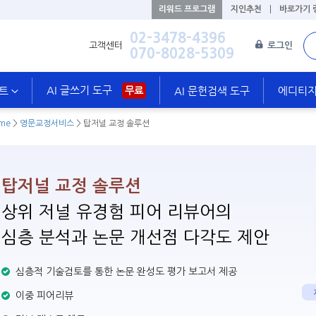
리워드 프로그램
지인추천
바로가기 
02-3478-4396
고객센터
로그인
070-8028-5309
AI 글쓰기 도구
스트
무료
AI 문헌검색 도구
에디티지 
me
>
영문교정서비스
>
탑저널 교정 솔루션
탑저널 교정 솔루션
상위 저널 유경험 피어 리뷰어의
심층 분석과 논문 개선점 다각도 제안
심층적 기술검토를 통한 논문 완성도 평가 보고서 제공
이중 피어리뷰