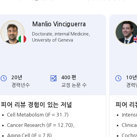
Manlio Vinciguerra
Doctorate, Internal Medicine,
University of Geneva
20년
400 편
10년
경력년수
교정 논문 수
경력
피어 리뷰 경험이 있는 저널
피어 리
Cell Metabolism (IF = 31.7)
Intens
Cancer Research (IF = 12.70),
Clinic
Aging Cell (IF = 7.8)
Cochra