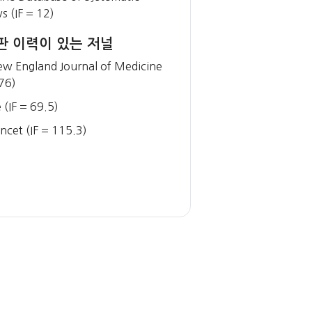
s (IF = 12)
논문 출판 이력이
판 이력이 있는 저널
Cell Stem Cell (I
w England Journal of Medicine
Developmental Ce
176)
Development (IF
 (IF = 69.5)
ncet (IF = 115.3)