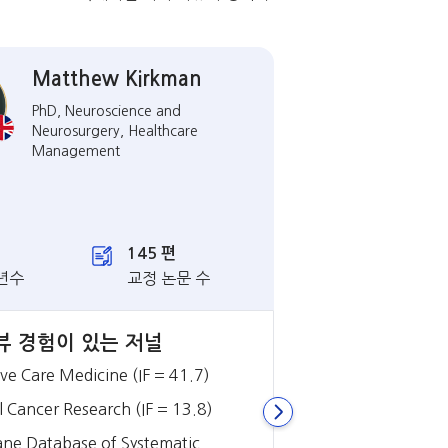
Matthew Kirkman
Chri
PhD, Neuroscience and
Post-D
Neurosurgery, Healthcare
molecu
Management
bioinf
The Sw
Techn
145 편
8년
년수
교정 논문 수
경력년수
뷰 경험이 있는 저널
피어 리뷰 경험이
ive Care Medicine (IF = 41.7)
Science Advance
›
al Cancer Research (IF = 13.8)
Developmental Ce
ne Database of Systematic
Journal of Cell B