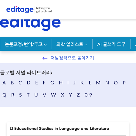
논문교정/번역/투고
과학 일러스트
AI 글쓰기 도구
저널검색으로 돌아가기
글로벌 저널 라이브러리:
A
B
C
D
E
F
G
H
I
J
K
L
M
N
O
P
Q
R
S
T
U
V
W
X
Y
Z
0-9
L1 Educational Studies in Language and Literature