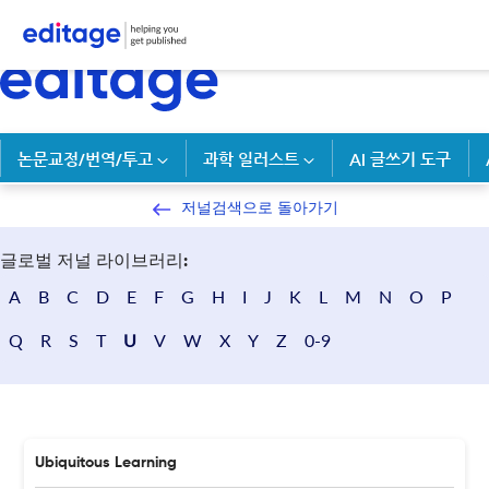
논문교정/번역/투고
과학 일러스트
AI 글쓰기 도구
저널검색으로 돌아가기
글로벌 저널 라이브러리:
A
B
C
D
E
F
G
H
I
J
K
L
M
N
O
P
Q
R
S
T
U
V
W
X
Y
Z
0-9
Ubiquitous Learning