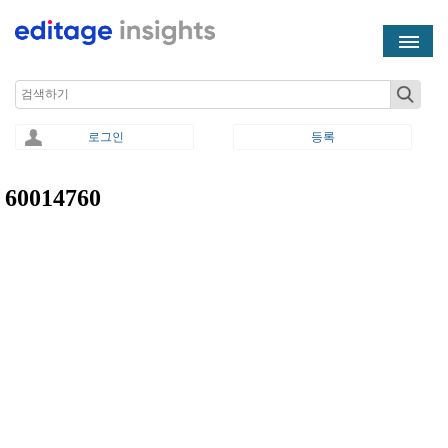
Skip to main content
Search
로그인
등록
60014760
You are here