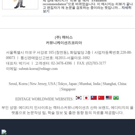
제 상태 메시지가 “리뷰 중”에서 “Evaluation
recommendation”으로 바뀌었습니다. 이 메시지는 리뷰가 끝나
고 편집자가 제 논문을 검토하는 중이라는 뜻입니까...
자세히
보기
(주) 캑터스
커뮤니케이션즈코리아
서
울특별시 마포구 서강로 105 (창전동), 화일빌딩 2
층
ㅣ사업자등록번호:220-88-
09073 ㅣ 통신판매업신고번호: 제2011-서울마포-1692
대표자: 박기서 ㅣ 고객센터:
02-3478-4396
ㅣ FAX: (02)703-3177
이메일:
submit-korea@editage.com
Seoul, Korea | New Jersey, USA | Tokyo, Japan | Mumbai, India |
Shanghai, China
|
Singapore
EDITAGE WORLDWIDE WEBSITES:
부인 성명: 에디티지 인사이트는 캑터스커뮤니케이션즈 산하 브랜드, 에디티지의 플
랫폼으로 논문작성 팁, 학술 정보 및 출판 동향 등의 자료를 제공합니다.