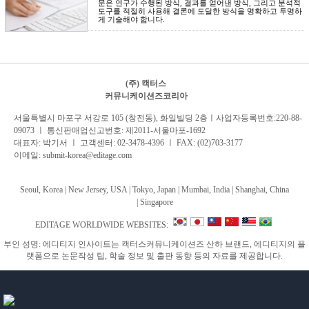
문은 연구가 수행된 방식, 결과를 얻어낸 방식, 그리고 분석적
도구를 적절히 사용해 결론에 도달한 방식을 명확하고 투명하
게 기술해야 합니다.
(주) 캑터스
커뮤니케이션즈코리아
서
울특별시 마포구 서강로 105 (창전동), 화일빌딩 2
층
ㅣ사업자등록번호:220-88-
09073 ㅣ 통신판매업신고번호: 제2011-서울마포-1692
대표자: 박기서 ㅣ 고객센터:
02-3478-4396
ㅣ FAX: (02)703-3177
이메일:
submit-korea@editage.com
Seoul, Korea | New Jersey, USA | Tokyo, Japan | Mumbai, India |
Shanghai, China
|
Singapore
EDITAGE WORLDWIDE WEBSITES:
부인 성명: 에디티지 인사이트는 캑터스커뮤니케이션즈 산하 브랜드, 에디티지의 플
랫폼으로 논문작성 팁, 학술 정보 및 출판 동향 등의 자료를 제공합니다.