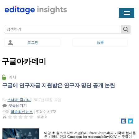
Skip to main content
Search
로그인
등록
구글아카데미
You are here
기사
구글에 연구자금 지원받은 연구자 명단 공개 논란
By
스네하 쿨카니
| 2017년 08월 04일
덧글남기기
주제
학술최신뉴스
| 조회수 8,172
평점:
0
이달 초 월스트리트 저널(Wall Street Journal)과 미국에 본사를
둔 비영리 단체 Campaign for Accountability(CfA)는 구글이