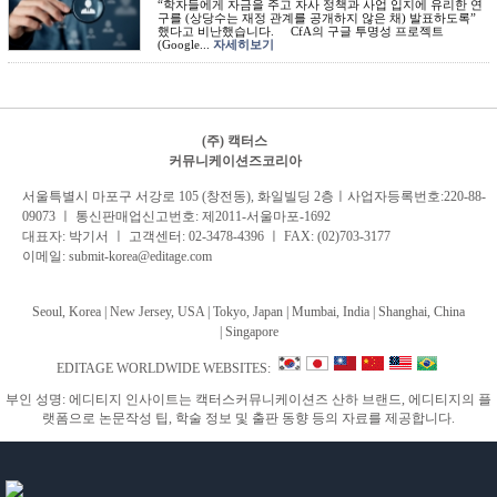
“학자들에게 자금을 주고 자사 정책과 사업 입지에 유리한 연
구를 (상당수는 재정 관계를 공개하지 않은 채) 발표하도록”
했다고 비난했습니다. CfA의 구글 투명성 프로젝트
(Google...
자세히보기
(주) 캑터스
커뮤니케이션즈코리아
서
울특별시 마포구 서강로 105 (창전동), 화일빌딩 2
층
ㅣ사업자등록번호:220-88-
09073 ㅣ 통신판매업신고번호: 제2011-서울마포-1692
대표자: 박기서 ㅣ 고객센터:
02-3478-4396
ㅣ FAX: (02)703-3177
이메일:
submit-korea@editage.com
Seoul, Korea | New Jersey, USA | Tokyo, Japan | Mumbai, India |
Shanghai, China
|
Singapore
EDITAGE WORLDWIDE WEBSITES:
부인 성명: 에디티지 인사이트는 캑터스커뮤니케이션즈 산하 브랜드, 에디티지의 플
랫폼으로 논문작성 팁, 학술 정보 및 출판 동향 등의 자료를 제공합니다.