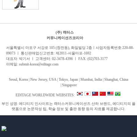
(주) 캑터스
커뮤니케이션즈코리아
서
울특별시 마포구 서강로 105 (창전동), 화일빌딩 2
층
ㅣ사업자등록번호:220-88-
09073 ㅣ 통신판매업신고번호: 제2011-서울마포-1692
대표자: 박기서 ㅣ 고객센터:
02-3478-4396
ㅣ FAX: (02)703-3177
이메일:
submit-korea@editage.com
Seoul, Korea | New Jersey, USA | Tokyo, Japan | Mumbai, India |
Shanghai, China
|
Singapore
EDITAGE WORLDWIDE WEBSITES:
부인 성명: 에디티지 인사이트는 캑터스커뮤니케이션즈 산하 브랜드, 에디티지의 플
랫폼으로 논문작성 팁, 학술 정보 및 출판 동향 등의 자료를 제공합니다.