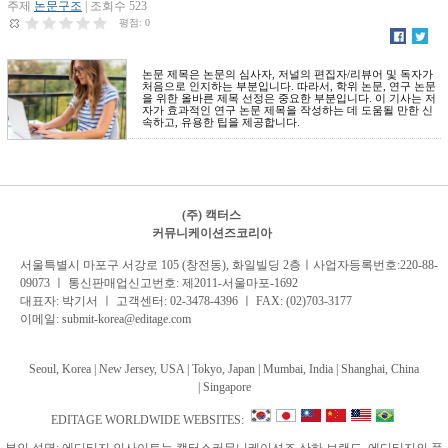
주제
논문구조
| 조회수 523
평점:
0
논문 제목은 논문의 심사자, 저널의 편집자/리뷰어 및 독자가
처음으로 인지하는 부분입니다. 따라서, 학위 논문, 연구 논문
을 위한 올바른 제목 선정은 중요한 부분입니다. 이 기사는 저
자가 효과적인 연구 논문 제목을 작성하는 데 도움될 만한 신
속하고, 유용한 팁을 제공합니다.
(주) 캑터스
커뮤니케이션즈코리아
서
울특별시 마포구 서강로 105 (창전동), 화일빌딩 2
층
ㅣ사업자등록번호:220-88-
09073 ㅣ 통신판매업신고번호: 제2011-서울마포-1692
대표자: 박기서 ㅣ 고객센터:
02-3478-4396
ㅣ FAX: (02)703-3177
이메일:
submit-korea@editage.com
Seoul, Korea | New Jersey, USA | Tokyo, Japan | Mumbai, India |
Shanghai, China
|
Singapore
EDITAGE WORLDWIDE WEBSITES:
부인 성명: 에디티지 인사이트는 캑터스커뮤니케이션즈 산하 브랜드, 에디티지의 플