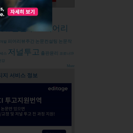
d tags
논문투고
피어리
성법
피어리뷰주간
논문컨설팅
논문작
개발
저널투고
출판윤리
세스
코로나19
건강
More
티지 서비스 정보