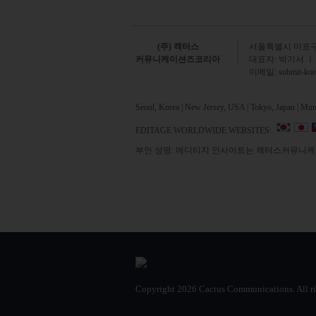
(주) 캑터스
서
울특별시 마포구 
커뮤니케이션즈코리아
대표자: 박기서 ㅣ
이메일:
submit-ko
Seoul, Korea | New Jersey, USA | Tokyo, Japan | Mumb
EDITAGE WORLDWIDE WEBSITES:
부인 성명: 에디티지 인사이트는 캑터스커뮤니케이
Copyright
2026 Cactus Communications.
All r