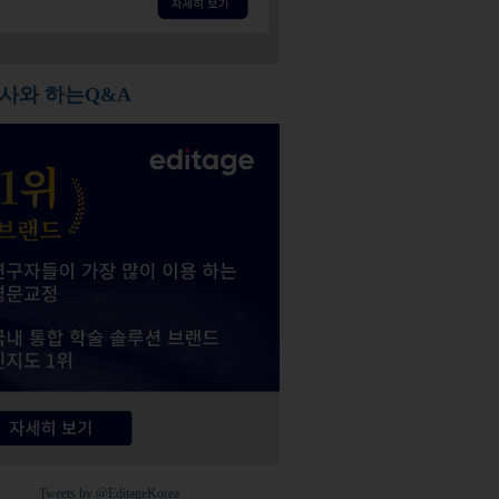
사와 하는Q&A
Tweets by @EditageKorea