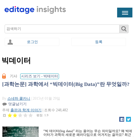
Skip to main content
Search
로그인
등록
빅데이터
You are here
기사
시리즈 보기 - 빅테이터
[과학논문] 과학에서 “빅데이터(Big Data)”란 무엇일까?
By
스네하 쿨카니
| 2015년 01월 29일
덧글남기기
주제
출판과 학계 이야기
| 조회수 248,482
평점:
1.9
“빅 데이터(big data)” 라는 용어는 무슨 의미일까요? 왜 빅데
이터가 과학의 새로운 패러다임으로 여겨지는 걸까요? 최근