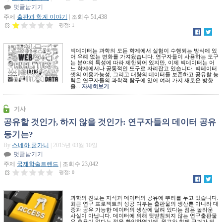
덧글남기기
주제
출판과 학계 이야기
| 조회수 51,438
평점:
1
빅데이터는 과학의 모든 학제에서 실험이 수행되는 방식에 있
어 유례 없는 변화를 가져왔습니다. 연구자들이 사용하는 도구
는 분야의 특성에 따라 제한되어 있지만, 이제 빅데이터는 어
느 학제에서나 공통적인 도구로 자리잡고 있습니다. 빅테이터
셋의 이용가능성, 그리고 대량의 데이터를 보존하고 공유할 능
력은 연구자들의 과학적 탐구에 있어 여러 가지 새로운 방향
을...
자세히보기
기사
공유할 것인가, 하지 않을 것인가: 연구자들의 데이터 공유
동기는?
By
스네하 쿨카니
| 2015년 03월 10일
덧글남기기
주제
국제학술트렌드
| 조회수 23,042
평점:
0
과학의 진보는 지식과 데이터의 공유에 뿌리를 두고 있습니다.
최근 연구 프로젝트의 성공 여부는 출판물의 생산뿐 아니라 대
중과 공유 가능한 데이터의 생산에 달려 있다는 점은 놀라운
사실이 아닙니다. 데이터에 의해 뒷받침되지 않는 연구출판물
은 효용이 없다는 점을 확인하였기에, 원고와 함께 근거가 되