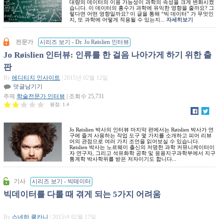
대량의 데이터의 이용 가능성이 과학의 속성을 크게 변화시켰
습니다. 이 데이터의 홍수가 과학에 유익한 영향을 줄까요? 그
렇다면 어떤 영향일까요? 이 글을 통해 “빅 데이터” 가 무엇인
지, 또 과학에 어떻게 적용될 수 있는지...
자세히보기
전문가
시리즈 보기 - Dr. Jo Røislien 인터뷰
Jo Røislien 인터뷰: 인류를 한 걸음 나아가게 하기 위한 출
판
By
에디티지 인사이트
| 2015년 02월 12일
덧글남기기
주제
학술전문가 인터뷰
| 조회수 25,731
평점:
1.4
Jo Røislien 박사의 인터뷰 마지막 편에서는 Røislien 박사가 연
구에 즐겨 사용하는 작업 도구 몇 가지를 소개하고 피어 리뷰
어의 관점으로 여러 가지 조언을 읽어보실 수 있습니다.
Røislien 박사는 노르웨이 출신의 저명한 과학 커뮤니케이터이
자 연구자, 그리고 석유화학 공학 및 응용지구과학부에서 지구
통계학 박사학위를 받은 저자이기도 합니다...
기사
시리즈 보기 - 빅테이터
빅데이터를 다룰 때 겪게 되는 5가지 어려움
By
스네하 쿨카니
| 2015년 02월 17일