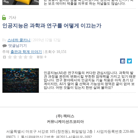
는 보조 데이터 제출을 의무로 하는 저널들도 많습니다.
기사
인공지능은 과학과 연구를 어떻게 이끄는가
By
스네하 쿨카니
| 2019년 12월 12일
덧글남기기
주제
출판과 학계 이야기
| 조회수 10,151
평점:
0
인공지능(AI)은 연구자들의 커다란 관심사입니다. 과학적 발
견 과정을 완전히 변화시킬 무한한 잠재력을 가지고 있기 때문
입니다. 연구 분야에서의 인공지능 기술 적용은 아직 초기 단
계이지만, AI가 열어 줄 선택과 가능성의 영역은 끝이 없어 보
입니다. 어떤 것들이 있는지 한번 살펴 볼까요?
(주) 캑터스
커뮤니케이션즈코리아
서
울특별시 마포구 서강로 105 (창전동), 화일빌딩 2
층
ㅣ사업자등록번호:220-88-
09073 ㅣ 통신판매업신고번호: 제2011-서울마포-1692