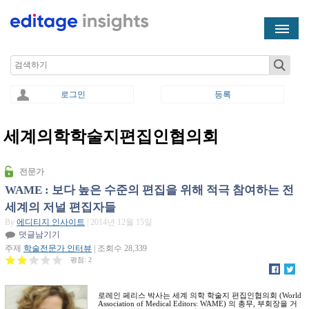
Skip to main content
Search
로그인
등록
세계의학학술지편집인협의회
You are here
전문가
WAME : 보다 높은 수준의 편집을 위해 적극 참여하는 전
세계의 저널 편집자들
By
에디티지 인사이트
| 2014년 12월 15일
덧글남기기
주제
학술전문가 인터뷰
| 조회수 28,339
평점:
2
로레인 페리스 박사는 세계 의학 학술지 편집인협의회 (World
Association of Medical Editors: WAME) 의 총무, 부회장을 거