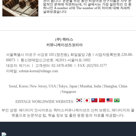
전이 됩니다. 논문을 쓰는 동안 비영어권 연구자들은 자주 문
법적인 문제에 직면하는데, 이 글에서는 가장 일반적인 것 중
하나인 A number of와 The number of의 차이에 대해 자세히
살펴보겠습니다.
(주) 캑터스
커뮤니케이션즈코리아
서
울특별시 마포구 서강로 105 (창전동), 화일빌딩 2
층
ㅣ사업자등록번호:220-88-
09073 ㅣ 통신판매업신고번호: 제2011-서울마포-1692
대표자: 박기서 ㅣ 고객센터:
02-3478-4396
ㅣ FAX: (02)703-3177
이메일:
submit-korea@editage.com
Seoul, Korea | New Jersey, USA | Tokyo, Japan | Mumbai, India |
Shanghai, China
|
Singapore
EDITAGE WORLDWIDE WEBSITES:
부인 성명: 에디티지 인사이트는 캑터스커뮤니케이션즈 산하 브랜드, 에디티지의 플
랫폼으로 논문작성 팁, 학술 정보 및 출판 동향 등의 자료를 제공합니다.