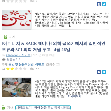
평점:
0
일반 독자들에게는 똑같아 보이는 대시 기호(—, 줄표)는 각각
다른 역할과 기능을 가지고 있습니다. 이 글을 통해, 영어 논문
을 작성하거나 번역하실 때 혼동하기 쉬운 하이픈(-,
Hyphen), 엔 대시(–, En dash), 엠 대시(—, Em dash)의 사용에
대해 정리해 보시기 바랍니다.
기사
[에디티지 & SAGE 웨비나] 의학 글쓰기에서의 일반적인
오류와 SCI 의학 저널 투고 - 4월 26일
By
에디티지 인사이트
| 2023년 04월 19일
덧글남기기
주제
문법 및 논문작성법
,
이벤트
| 조회수 528
평점:
1.3
4월 26일, 에디티지와 세이지(SAGE) 출판사가 공동 주최하
는 무료 온라인 강연에서는 에디티지의 Song Eunyeon 박사와
세이지 저널 편집장 Lingling Tian 박사가 의학 글쓰기에서 한
국 저자들이 흔히 범하는 오류와 SCI 의학 저널 투고 및 출판
에 대해 이야기합니다. 이번 강연을 통해 의학 글쓰기 및 논문
출판 과정에 대한 지식을...
자세히보기
기사
시리즈 보기 - 영어 논문 문법 정복 시리즈