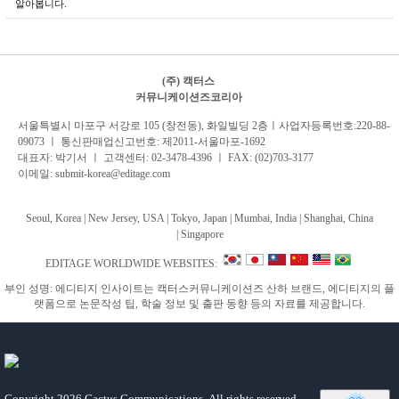
알아봅니다.
(주) 캑터스
커뮤니케이션즈코리아
서
울특별시 마포구 서강로 105 (창전동), 화일빌딩 2
층
ㅣ사업자등록번호:220-88-
09073 ㅣ 통신판매업신고번호: 제2011-서울마포-1692
대표자: 박기서 ㅣ 고객센터:
02-3478-4396
ㅣ FAX: (02)703-3177
이메일:
submit-korea@editage.com
Seoul, Korea | New Jersey, USA | Tokyo, Japan | Mumbai, India |
Shanghai, China
|
Singapore
EDITAGE WORLDWIDE WEBSITES:
부인 성명: 에디티지 인사이트는 캑터스커뮤니케이션즈 산하 브랜드, 에디티지의 플
랫폼으로 논문작성 팁, 학술 정보 및 출판 동향 등의 자료를 제공합니다.
Copyright
2026 Cactus Communications.
All rights reserved.