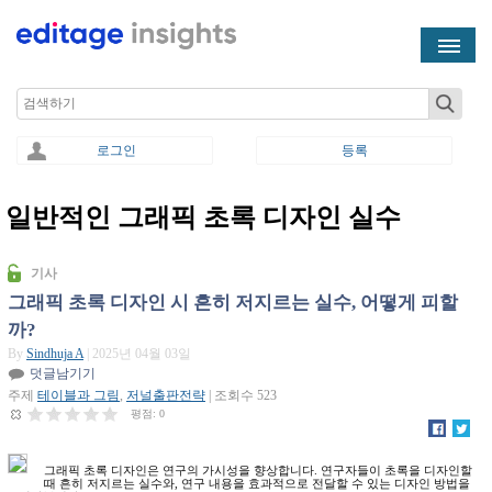
Skip to main content
Search
로그인
등록
일반적인 그래픽 초록 디자인 실수
You are here
기사
그래픽 초록 디자인 시 흔히 저지르는 실수, 어떻게 피할
까?
By
Sindhuja A
| 2025년 04월 03일
덧글남기기
주제
테이블과 그림
,
저널출판전략
| 조회수 523
평점:
0
그래픽 초록 디자인은 연구의 가시성을 향상합니다. 연구자들이 초록을 디자인할
때 흔히 저지르는 실수와, 연구 내용을 효과적으로 전달할 수 있는 디자인 방법을