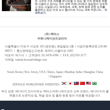
은 그것의 구조 자체를 무너뜨릴 수 있는 몇 가지 문제로 위협
에 시달리고 있다는 것이 과학 커뮤니티에서 끊임없이 강조하
고 있는 사실입니다. 세계정세, 과학, 정책 등에 관한 논의를
출판하고 있는 미국 뉴스 웹사이트 Vox는 과학 커뮤니티...
자
세히보기
(주) 캑터스
커뮤니케이션즈코리아
서
울특별시 마포구 서강로 105 (창전동), 화일빌딩 2
층
ㅣ사업자등록번호:220-88-
09073 ㅣ 통신판매업신고번호: 제2011-서울마포-1692
대표자: 박기서 ㅣ 고객센터:
02-3478-4396
ㅣ FAX: (02)703-3177
이메일:
submit-korea@editage.com
Seoul, Korea | New Jersey, USA | Tokyo, Japan | Mumbai, India |
Shanghai, China
|
Singapore
EDITAGE WORLDWIDE WEBSITES:
부인 성명: 에디티지 인사이트는 캑터스커뮤니케이션즈 산하 브랜드, 에디티지의 플
랫폼으로 논문작성 팁, 학술 정보 및 출판 동향 등의 자료를 제공합니다.