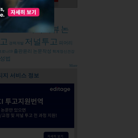
d tags
피어리뷰
논
설팅
오픈엑세스
고
저널투고
피어리
경력개발
출판윤리
논문작성
코로나19
학계정신건강
성법
More
티지 서비스 정보