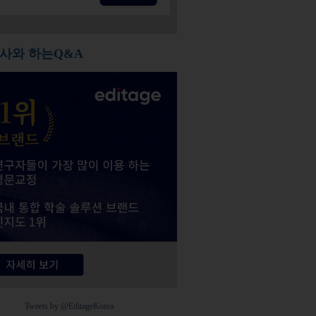
사와 하는Q&A
Tweets by @EditageKorea