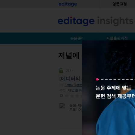
Skip to main content
홈
영문교정
S
논문준비
저널출판과정
저널에 논문 투고하기
You are here
기사
[에디터의 시선] 저널에서는 무엇을 
By
Laura Dormer
| 2025년 04월 18일
주제
저널출판전략
| 조회수 534
평점:
0
논문 제출 준비는 어떻게 하는지 알아봅니
으며, 어떻게 해야 성공적으로 투고할 수