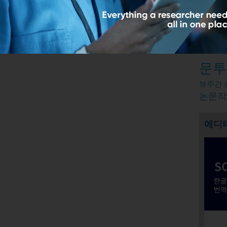
Relate
논문컨
문투
뷰주간
논문작
에디