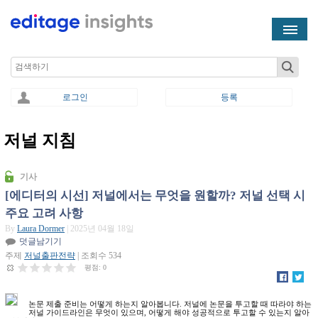
Skip to main content
Search
로그인
등록
저널 지침
You are here
기사
[에디터의 시선] 저널에서는 무엇을 원할까? 저널 선택 시
주요 고려 사항
By
Laura Dormer
| 2025년 04월 18일
덧글남기기
주제
저널출판전략
| 조회수 534
평점:
0
논문 제출 준비는 어떻게 하는지 알아봅니다. 저널에 논문을 투고할 때 따라야 하는
저널 가이드라인은 무엇이 있으며, 어떻게 해야 성공적으로 투고할 수 있는지 알아