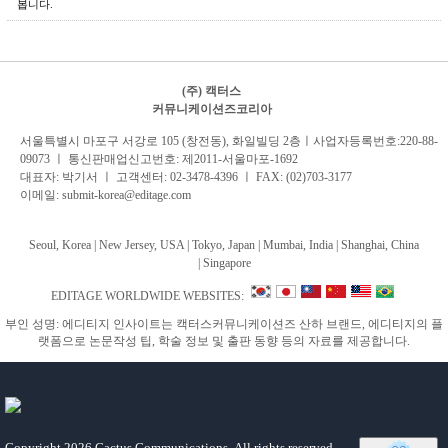
봅니다.
(주) 캑터스
커뮤니케이션즈코리아
서
울특별시 마포구 서강로 105 (창전동), 화일빌딩 2
층
ㅣ사업자등록번호:220-88-
09073 ㅣ 통신판매업신고번호: 제2011-서울마포-1692
대표자: 박기서 ㅣ 고객센터:
02-3478-4396
ㅣ FAX: (02)703-3177
이메일:
submit-korea@editage.com
Seoul, Korea | New Jersey, USA | Tokyo, Japan | Mumbai, India |
Shanghai, China
|
Singapore
EDITAGE WORLDWIDE WEBSITES:
부인 성명: 에디티지 인사이트는 캑터스커뮤니케이션즈 산하 브랜드, 에디티지의 플
랫폼으로 논문작성 팁, 학술 정보 및 출판 동향 등의 자료를 제공합니다.
Copyright
2026 Cactus Communications.
All rights reserved.