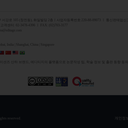
서강로 105 (창전동), 화일빌딩 2
층
ㅣ사업자등록번호:220-88-09073 ㅣ 통신판매업신고
 고객센터:
02-3478-4396
ㅣ FAX: (02)703-3177
rea@editage.com
ai, India |
Shanghai, China |
Singapore
션즈 산하 브랜드, 에디티지의 플랫폼으로 논문작성 팁, 학술 정보 및 출판 동향 등의
ights reserved.
개인정