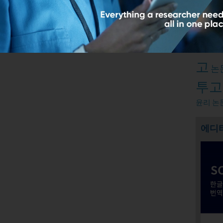
Relate
논문작
고
논
투고
윤리
논
에디