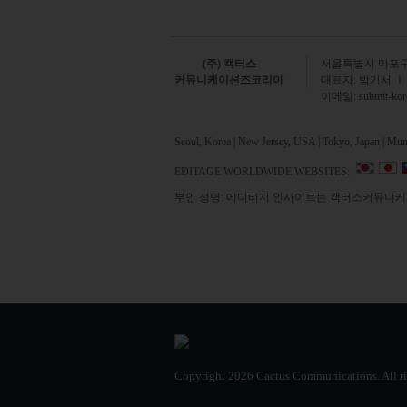
(주) 캑터스
서
울특별시 마포구 
커뮤니케이션즈코리아
대표자: 박기서 ㅣ
이메일:
submit-ko
Seoul, Korea | New Jersey, USA | Tokyo, Japan | Mumb
EDITAGE WORLDWIDE WEBSITES:
부인 성명: 에디티지 인사이트는 캑터스커뮤니케이
Copyright
2026 Cactus Communications.
All r