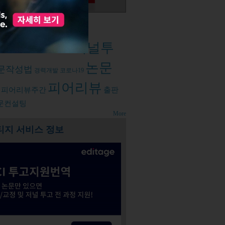
d tags
저널투
성
오픈엑세스
학계정신건강
논문
문작성법
경력개발
코로나19
피어리뷰
피어리뷰주간
출판
문컨설팅
More
티지 서비스 정보