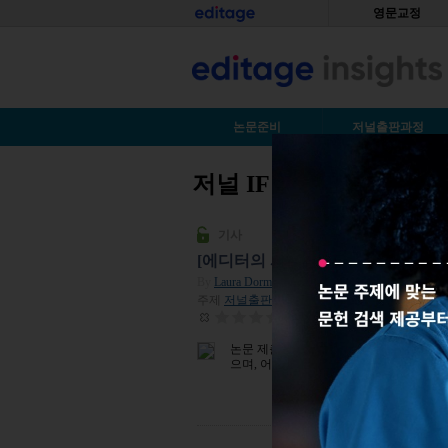
Skip to main content
홈
영문교정
S
논문준비
저널출판과정
저널 IF
You are here
기사
[에디터의 시선] 저널에서는 무엇을 
By
Laura Dormer
| 2025년 04월 18일
주제
저널출판전략
| 조회수 534
평점:
0
논문 제출 준비는 어떻게 하는지 알아봅니
으며, 어떻게 해야 성공적으로 투고할 수