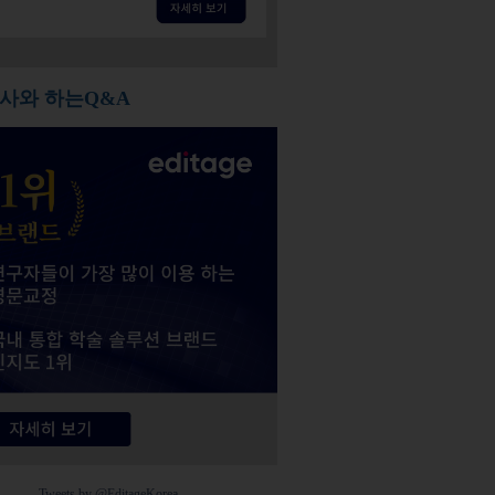
사와 하는Q&A
Tweets by @EditageKorea