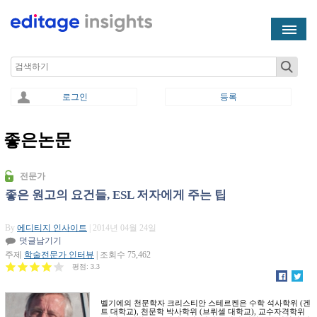
Skip to main content
Search
로그인
등록
좋은논문
You are here
전문가
좋은 원고의 요건들, ESL 저자에게 주는 팁
By
에디티지 인사이트
| 2014년 04월 24일
덧글남기기
주제
학술전문가 인터뷰
| 조회수 75,462
평점:
3.3
벨기에의 천문학자 크리스티안 스테르켄은 수학 석사학위 (겐
트 대학교), 천문학 박사학위 (브뤼셀 대학교), 교수자격학위