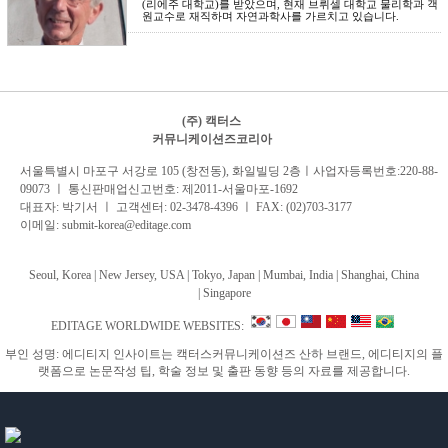
(리에주 대학교)를 받았으며, 현재 브뤼셀 대학교 물리학과 객
원교수로 재직하며 자연과학사를 가르치고 있습니다.
(주) 캑터스
커뮤니케이션즈코리아
서
울특별시 마포구 서강로 105 (창전동), 화일빌딩 2
층
ㅣ사업자등록번호:220-88-
09073 ㅣ 통신판매업신고번호: 제2011-서울마포-1692
대표자: 박기서 ㅣ 고객센터:
02-3478-4396
ㅣ FAX: (02)703-3177
이메일:
submit-korea@editage.com
Seoul, Korea | New Jersey, USA | Tokyo, Japan | Mumbai, India |
Shanghai, China
|
Singapore
EDITAGE WORLDWIDE WEBSITES:
부인 성명: 에디티지 인사이트는 캑터스커뮤니케이션즈 산하 브랜드, 에디티지의 플
랫폼으로 논문작성 팁, 학술 정보 및 출판 동향 등의 자료를 제공합니다.