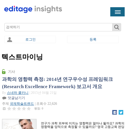
Skip to main content
Search
로그인
등록
텍스트마이닝
You are here
기사
과학의 영향력 측정: 2014년 연구우수성 프레임워크
(Research Excellence Framework) 보고서 개요
By
스네하 쿨카니
| 2015년 04월 21일
덧글남기기
주제
국제학술트렌드
| 조회수 22,626
평점:
0
연구가 과학 외부에 미치는 영향력은 얼마나 될까요? 과학의
영향력을 양적으로 측정할 수 있을까요? 영국 고등교육 펀딩