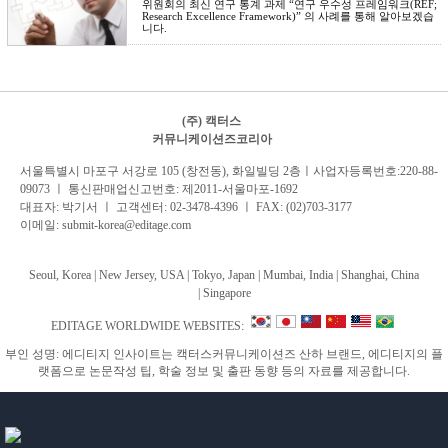
위원회의 최신 연구 통계 과제 “연구 우수성 프레임워크(REF;
Research Excellence Framework)” 의 사례를 통해 알아보겠습
니다.
(주) 캑터스
커뮤니케이션즈코리아
서
울특별시 마포구 서강로 105 (창전동), 화일빌딩 2
층
ㅣ사업자등록번호:220-88-
09073 ㅣ 통신판매업신고번호: 제2011-서울마포-1692
대표자: 박기서 ㅣ 고객센터:
02-3478-4396
ㅣ FAX: (02)703-3177
이메일:
submit-korea@editage.com
Seoul, Korea | New Jersey, USA | Tokyo, Japan | Mumbai, India |
Shanghai, China
|
Singapore
EDITAGE WORLDWIDE WEBSITES:
부인 성명: 에디티지 인사이트는 캑터스커뮤니케이션즈 산하 브랜드, 에디티지의 플
랫폼으로 논문작성 팁, 학술 정보 및 출판 동향 등의 자료를 제공합니다.