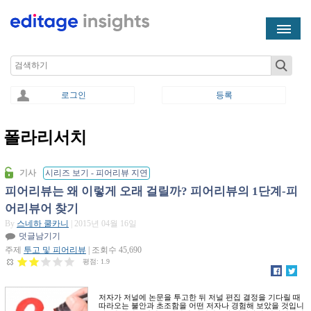
Skip to main content
Search
로그인
등록
폴라리서치
You are here
기사
시리즈 보기 - 피어리뷰 지연
피어리뷰는 왜 이렇게 오래 걸릴까? 피어리뷰의 1단계-피
어리뷰어 찾기
By
스네하 쿨카니
| 2015년 04월 16일
덧글남기기
주제
투고 및 피어리뷰
| 조회수 45,690
평점:
1.9
저자가 저널에 논문을 투고한 뒤 저널 편집 결정을 기다릴 때
따라오는 불안과 초조함을 어떤 저자나 경험해 보았을 것입니