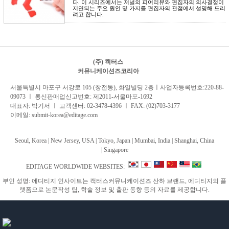
다. 이 시리즈에서는 저널의 피어리뷰와 편집자의 의사결정이
지연되는 주요 원인 몇 가지를 편집자의 관점에서 설명해 드리
려고 합니다.
(주) 캑터스
커뮤니케이션즈코리아
서
울특별시 마포구 서강로 105 (창전동), 화일빌딩 2
층
ㅣ사업자등록번호:220-88-
09073 ㅣ 통신판매업신고번호: 제2011-서울마포-1692
대표자: 박기서 ㅣ 고객센터:
02-3478-4396
ㅣ FAX: (02)703-3177
이메일:
submit-korea@editage.com
Seoul, Korea | New Jersey, USA | Tokyo, Japan | Mumbai, India |
Shanghai, China
|
Singapore
EDITAGE WORLDWIDE WEBSITES:
부인 성명: 에디티지 인사이트는 캑터스커뮤니케이션즈 산하 브랜드, 에디티지의 플
랫폼으로 논문작성 팁, 학술 정보 및 출판 동향 등의 자료를 제공합니다.