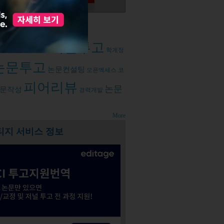
d tags
저널투고
리
피어리뷰주간
학계정
논문투고
논문컨설팅
오픈엑세스
코
피어리뷰
논문
문작성
경력개발
More
티지 서비스 정보