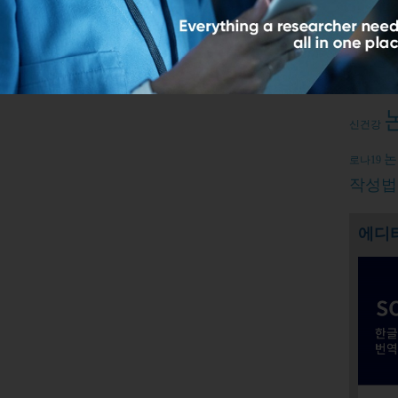
Relate
출판윤
신건강
논
로나19
작성법
에디