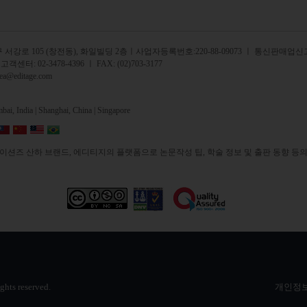
서강로 105 (창전동), 화일빌딩 2
층
ㅣ사업자등록번호:220-88-09073 ㅣ 통신판매업신고
 고객센터:
02-3478-4396
ㅣ FAX: (02)703-3177
rea@editage.com
ai, India |
Shanghai, China |
Singapore
션즈 산하 브랜드, 에디티지의 플랫폼으로 논문작성 팁, 학술 정보 및 출판 동향 등의
ights reserved.
개인정