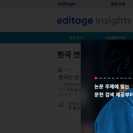
Skip to main content
홈
영문교정
S
논문준비
저널출판과정
한국 연구자를 위한 학
You are here
기사
한국인 연구자를 위한 학술 글쓰기:
By
BoJung Seo
| 2026년 05월 05일
주제
문법 및 논문작성법
| 조회수 0
평점:
0
한국인 연구자들이 학술 영어 글쓰기에서 
문 출판으로 이어질 수 있는 실질적인 전