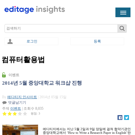
Skip to main content
Search
로그인
등록
컴퓨터활용법
You are here
이벤트
2014년 5월 중앙대학교 워크샵 진행
By
에디티지 인사이트
| 2014년 05월 15일
덧글남기기
주제
이벤트
| 조회수 8,035
평점:
3
에디티지에서는 지난 5월 2일과 9일 양일에 걸쳐 협약기관인
중앙대학교에서 ‘How to Write a Research Paper in English’란