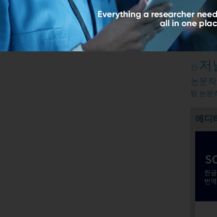
Relate
출판윤
저
간
논문작
팅
논문
에디