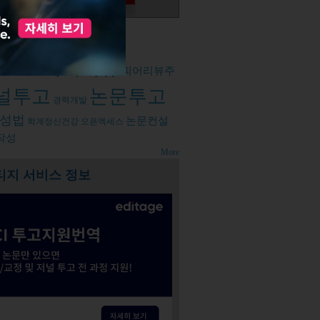
d tags
피어리뷰
리
피어리뷰주
코로나19
널투고
논문투고
경력개발
성법
논문컨설
학계정신건강
오픈엑세스
작성
More
티지 서비스 정보