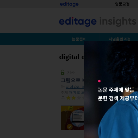
Skip to main content
홈
영문교정
S
논문준비
저널출판과정
digital object identifier
You are here
기사
그림으로 보는 DOI에 관한 모든 것
By
제야슈리 라자고팔란
| 2016년 02월 26일
주제
재미로 보는 기사
| 조회수 14,790
평점:
1.7
갈수록 논문의 숫자는
힘들어지고 있습니다.
없는 경우가 생길 때도 있습니
수 있습니다. 아래 인포