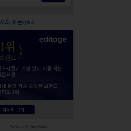
사와 하는Q&A
Tweets by @EditageKorea