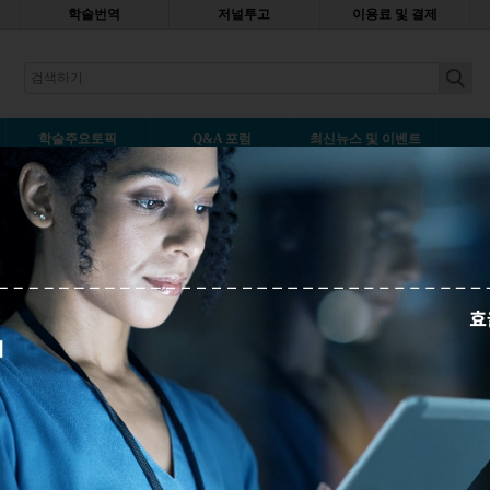
학술번역
저널투고
이용료 및 결제
earch
학술주요토픽
Q&A 포럼
최신뉴스 및 이벤트
덧글남기기
 늘어가면서 출판된 논문을 찾고 온라인에서 열람할 수 있도록 하는 것이
 게다가 웹페이지가 업데이트되고 논문의 링크가 잘 못되어 더는 볼 수
다. DOI(Digital Object Identifiers)는 이런 문제를 간단히 해결해 줄
그래픽을 통하여 DOI에 대해...
자세히보기