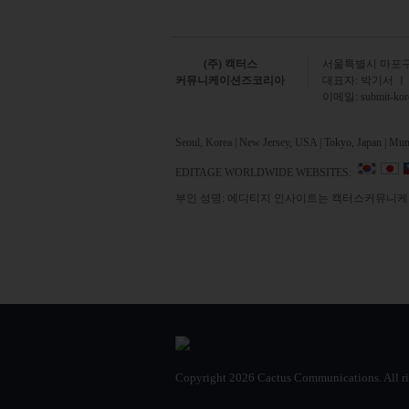
(주) 캑터스
서
울특별시 마포구 
커뮤니케이션즈코리아
대표자: 박기서 ㅣ
이메일:
submit-ko
Seoul, Korea | New Jersey, USA | Tokyo, Japan | Mumb
EDITAGE WORLDWIDE WEBSITES:
부인 성명: 에디티지 인사이트는 캑터스커뮤니케이
Copyright
2026 Cactus Communications.
All r