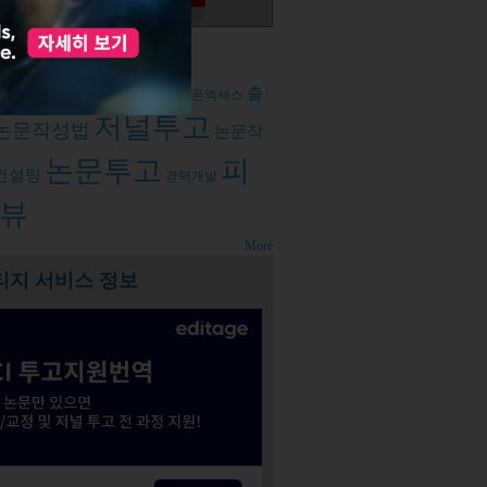
d tags
뷰주간
출
학계정신건강
코로나19
오픈엑세스
저널투고
논문작성법
논문작
논문투고
피
컨설팅
경력개발
뷰
More
티지 서비스 정보