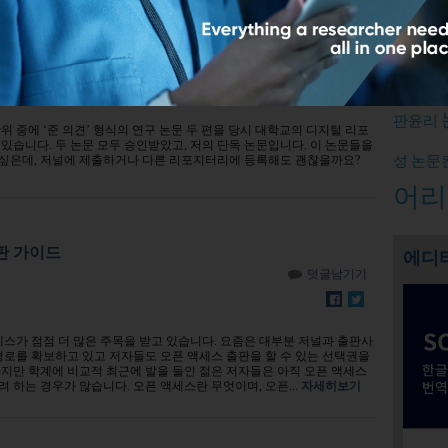
에 투고하거나 다른 리포지터리(repository)에 기탁
Relate
덧글남기기
피어리
22,054
판윤리
위 중에 ‘준 의견’ 형식의 연구 논문 두 편을 당시 대학교의 디지털 리포
있습니다. 두 논문 모두 승인받았고, 저의 단독 논문입니다. 이 논문들을
성
논문
싶은데, 저널에 제출하거나 다른 리포지터리에 등록해도 괜찮을까요?
어리
판 가이드
에디
덧글남기기
세스가 점점 더 많은 주목을 받고 있습니다. 요즘은 대부분 저널과 출판사
경로를 확보하고 있고 저자들도 오픈 액세스 출판을 할 수 있는 선택권을
지만 학계에 비교적 최근에 발을 들인 젊은 저자들은 아직 오픈 액세스
 하는 경우가 많습니다. 오픈 액세스란 무엇이며, 오픈...
자세히보기