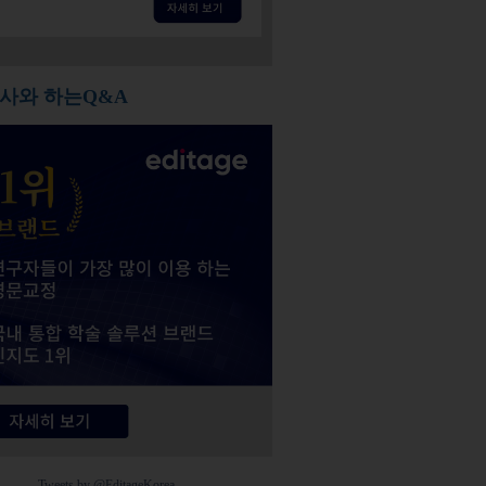
사와 하는Q&A
Tweets by @EditageKorea