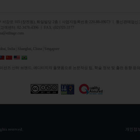
서강로 105 (창전동), 화일빌딩 2
층
ㅣ사업자등록번호:220-88-09073 ㅣ 통신판매업신고
 고객센터:
02-3478-4396
ㅣ FAX: (02)703-3177
rea@editage.com
ai, India |
Shanghai, China |
Singapore
션즈 산하 브랜드, 에디티지의 플랫폼으로 논문작성 팁, 학술 정보 및 출판 동향 등의
ights reserved.
개인정