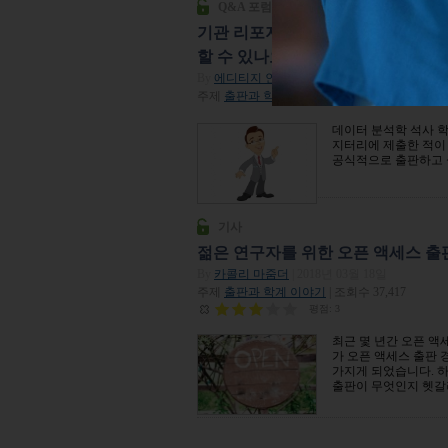
Q&A 포럼
기관 리포지터리에 기탁한 논문을 저널
할 수 있나요?
By
에디티지 인사이트
| 2016년 11월 17일
주제
출판과 학계 이야기
,
저널출판전략
| 조회수 
데이터 분석학 석사 학
지터리에 제출한 적이 
공식적으로 출판하고 
기사
젊은 연구자를 위한 오픈 액세스 출
By
카콜리 마줌더
| 2018년 03월 18일
주제
출판과 학계 이야기
| 조회수 37,417
평점:
3
최근 몇 년간 오픈 액
가 오픈 액세스 출판 
가지게 되었습니다. 하
출판이 무엇인지 헷갈려