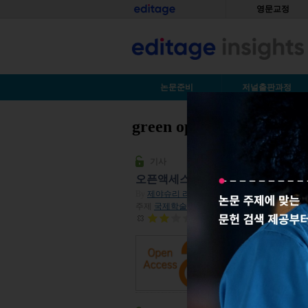
Skip to main content
홈
영문교정
S
논문준비
저널출판과정
green open access
You are here
기사
오픈액세스 기본 알아보기 (무료 PD
By
제야슈리 라자고팔란
| 2015년 10월 23일
주제
국제학술트렌드
,
재미로 보는 기사
| 조회수 
평점:
1.9
신진 연구자의 경우 자
런점에서 오픈액세스 
면 오픈 액세스는 정