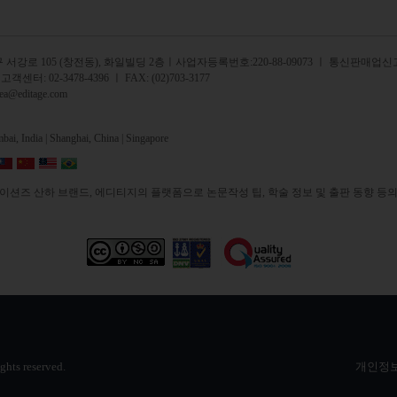
서강로 105 (창전동), 화일빌딩 2
층
ㅣ사업자등록번호:220-88-09073 ㅣ 통신판매업신고
 고객센터:
02-3478-4396
ㅣ FAX: (02)703-3177
rea@editage.com
ai, India |
Shanghai, China |
Singapore
션즈 산하 브랜드, 에디티지의 플랫폼으로 논문작성 팁, 학술 정보 및 출판 동향 등의
ights reserved.
개인정