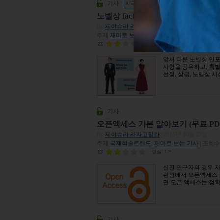
기사
시리즈 보기 - 2015 노벨상
노벨상 facts part 4: 노벨상에 숨
By
제야슈리 라자고팔란
| 2015년 10월 14일
주제
재미로 보는 기사
| 조회수 16,832
평점:
1.7
앞서 다룬 노벨상 인
사항을 공유하고, 특
선정, 상금, 노벨상 
기사
오픈액세스 기본 알아보기 (무료 PD
By
제야슈리 라자고팔란
| 2015년 10월 23일
주제
국제학술트렌드
,
재미로 보는 기사
| 조회수 
평점:
1.9
신진 연구자의 경우 자
런점에서 오픈액세스 
면 오픈 액세스는 정
기사