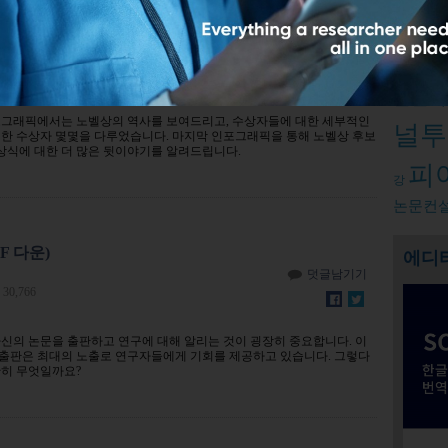
은 뒷이야기
Relate
덧글남기기
논문작
포그래픽에서는 노벨상의 역사를 보여드리고, 수상자들에 대한 세부적인
널투
별한 수상자 몇몇을 다루었습니다. 마지막 인포그래픽을 통해 노벨상 후보
시상식에 대한 더 많은 뒷이야기를 알려드립니다.
피
강
논문컨
F 다운)
에디
덧글남기기
30,766
신의 논문을 출판하고 연구에 대해 알리는 것이 굉장히 중요합니다. 이
출판은 최대의 노출로 연구자들에게 기회를 제공하고 있습니다. 그렇다
확히 무엇일까요?