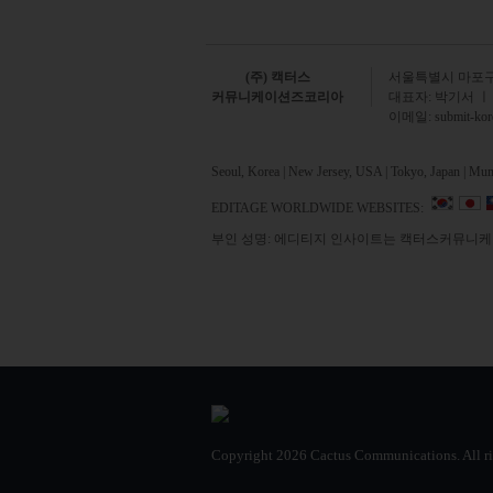
(주) 캑터스
서
울특별시 마포구 
커뮤니케이션즈코리아
대표자: 박기서 ㅣ
이메일:
submit-ko
Seoul, Korea | New Jersey, USA | Tokyo, Japan | Mumb
EDITAGE WORLDWIDE WEBSITES:
부인 성명: 에디티지 인사이트는 캑터스커뮤니케이
Copyright
2026 Cactus Communications.
All r