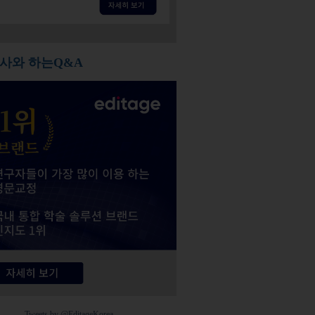
사와 하는Q&A
Tweets by @EditageKorea