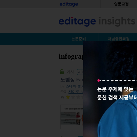
Skip to main content
홈
영문교정
S
논문준비
저널출판과정
infographics
You are here
기사
시리즈 보기 - 2015 노벨상
노벨상 Facts Part 3: 재미로 보는
By
스네하 쿨카니
| 2015년 10월 08일
주제
재미로 보는 기사
| 조회수 20,142
평점:
1
이제 노벨상에 관한 
알아볼 시간입니다. 
떤 언어권의 사람이었
아봅시다.