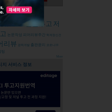
d tags
논문투고
저
성법
오픈엑세스
고
논문작성
피어리뷰주간
학계정신건
어리뷰
출판윤리
경력개발
코로나19
설팅
More
티지 서비스 정보