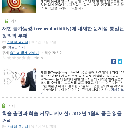
대되지 못하고 연구자들 앞에 나타난 단 한 번의 발견으로 그
치는 일이 있습니다. 재현할 수 없는 수많은 연구결과는 과학
의 취약점을 드러내고 있습니다.
기사
재현 불가능성(irreproducibility)에 내재한 문제점-통일된
정의의 부재
By
스네하 쿨카니
| 2016년 07월 22일
덧글남기기
주제
출판과 학계 이야기
| 조회수 20,612
평점:
0
재현 불가능성(irreproducibility)은 근래 과학계에서 가장 우려
되고 오랫동안 지속된 문제 중 하나로 인식되고 있습니다.
≪Nature≫는 이 문제에 관한 연구자들의 시각을 알아보고자
조사를 수행하여 보고서를 발표하였고, 대다수 연구자는 “심
각한 재현성 위기가 존재한다”는 데 의견을 같이하는 것으로
나타났습니다. 이러한 위기는 주지의 사실이지만...
자세히보
기
기사
학술 출판과 학술 커뮤니케이션: 2018년 5월의 좋은 읽을
거리
By
스네하 쿨카니
| 2018년 06월 25일