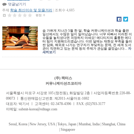
덧글남기기
주제
학술 최신이슈 및 읽을거리
| 조회수 4,685
평점:
0
숨 가쁘게 지나간 5월 한 달, 학술 커뮤니케이션과 학술 출판
일선에서도 수많은 일이 일어났습니다. 너무 바빠서 이러한 이
슈들을 놓치셨다면 걱정하지 마세요! 에디티지의 훌륭한 에디
터 팀이 지원해드리겠습니다. 이번 달에는 재현성 부족을 둘러
싼 담화, 해외로 나가는 연구자가 부딪히는 문제, 전 세계 도서
관이 직면하고 있는 문제 등의 주제가 관심을 끌었습니다...
자
세히보기
(주) 캑터스
커뮤니케이션즈코리아
서
울특별시 마포구 서강로 105 (창전동), 화일빌딩 2
층
ㅣ사업자등록번호:220-88-
09073 ㅣ 통신판매업신고번호: 제2011-서울마포-1692
대표자: 박기서 ㅣ 고객센터:
02-3478-4396
ㅣ FAX: (02)703-3177
이메일:
submit-korea@editage.com
Seoul, Korea | New Jersey, USA | Tokyo, Japan | Mumbai, India |
Shanghai, China
|
Singapore