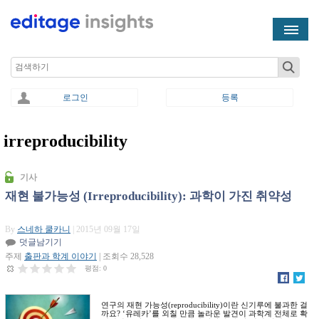
Skip to main content
Search
로그인
등록
irreproducibility
You are here
기사
재현 불가능성 (Irreproducibility): 과학이 가진 취약성
By
스네하 쿨카니
| 2015년 09월 17일
덧글남기기
주제
출판과 학계 이야기
| 조회수 28,528
평점:
0
연구의 재현 가능성(reproducibility)이란 신기루에 불과한 걸
까요? ‘유레카’를 외칠 만큼 놀라운 발견이 과학계 전체로 확