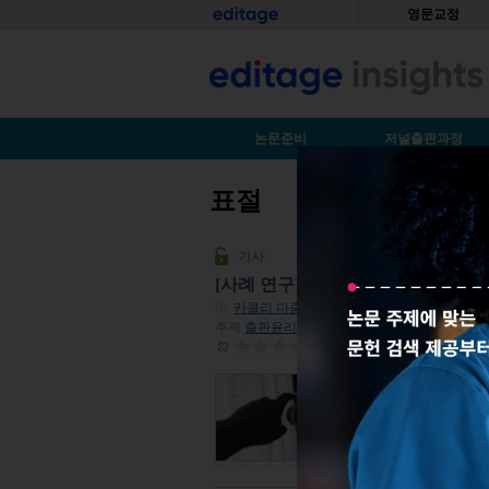
Skip to main content
홈
영문교정
S
논문준비
저널출판과정
표절
You are here
기사
[사례 연구] 논문 번역 표절을 다루
By
카콜리 마줌더
| 2023년 05월 24일
주제
출판윤리
| 조회수 562
평점:
0
논문 번역 표절은 다른
발생합니다. 이러한 형
니다. 저자가 자신도 
지 읽어주세요.