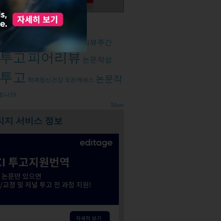
d tags
리
논문컨설팅
피어리뷰주간
경력개발
투고
피어리뷰
논문작성
투고
논문작
학계정신건강
오픈엑세스
로나19
More
티지 서비스 정보