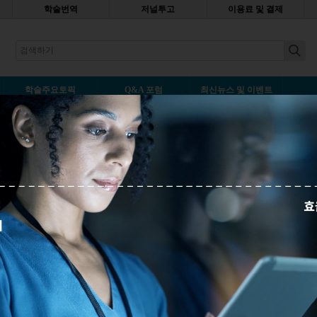
학술번역
저널투고
이용료 및 결제
earch
학술주요토픽
Q&A 포럼
최신뉴스 및 이벤트
는 방법
덧글남기기
 언어로 출판된 학술 번역물에 대해 출처를 누락하고, 사용하는 경우에
태의 표절은 적발하기 어려우나, 일단 적발 시 과중 처벌을 받을 수 있습
모르게 이러한 형태의 표절을 범할 시 어떻게 될까요? 궁금하시다면, 끝까