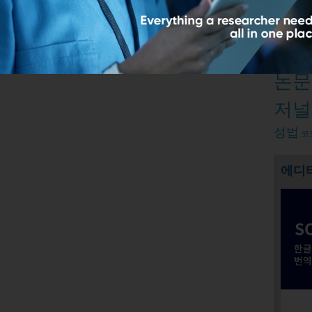
2
3
4
Relate
출판윤
논문
저널
성법
코
에디