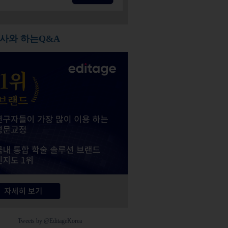
사와 하는Q&A
Tweets by @EditageKorea