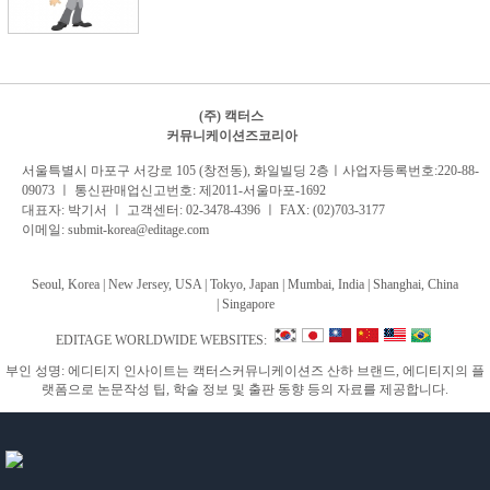
(주) 캑터스
커뮤니케이션즈코리아
서
울특별시 마포구 서강로 105 (창전동), 화일빌딩 2
층
ㅣ사업자등록번호:220-88-
09073 ㅣ 통신판매업신고번호: 제2011-서울마포-1692
대표자: 박기서 ㅣ 고객센터:
02-3478-4396
ㅣ FAX: (02)703-3177
이메일:
submit-korea@editage.com
Seoul, Korea | New Jersey, USA | Tokyo, Japan | Mumbai, India |
Shanghai, China
|
Singapore
EDITAGE WORLDWIDE WEBSITES:
부인 성명: 에디티지 인사이트는 캑터스커뮤니케이션즈 산하 브랜드, 에디티지의 플
랫폼으로 논문작성 팁, 학술 정보 및 출판 동향 등의 자료를 제공합니다.