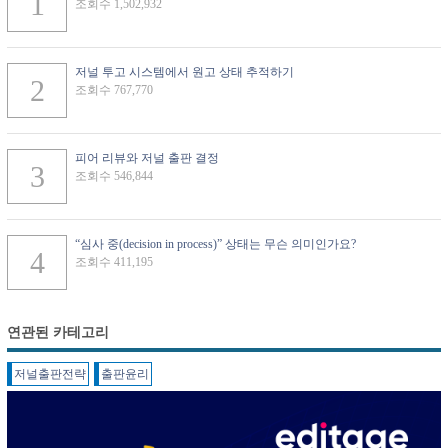
조회수 1,502,932
저널 투고 시스템에서 원고 상태 추적하기
조회수 767,770
피어 리뷰와 저널 출판 결정
조회수 546,844
“심사 중(decision in process)” 상태는 무슨 의미인가요?
조회수 411,195
연관된 카테고리
저널출판전략
출판윤리