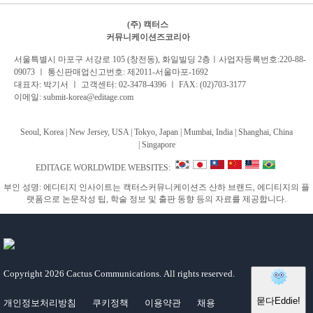
(주) 캑터스
커뮤니케이션즈코리아
서
울특별시 마포구 서강로 105 (창전동), 화일빌딩 2
층
ㅣ사업자등록번호:220-88-
09073 ㅣ 통신판매업신고번호: 제2011-서울마포-1692
대표자: 박기서 ㅣ 고객센터:
02-3478-4396
ㅣ FAX: (02)703-3177
이메일:
submit-korea@editage.com
Seoul, Korea | New Jersey, USA | Tokyo, Japan | Mumbai, India |
Shanghai, China
|
Singapore
EDITAGE WORLDWIDE WEBSITES:
부인 성명: 에디티지 인사이트는 캑터스커뮤니케이션즈 산하 브랜드, 에디티지의 플
랫폼으로 논문작성 팁, 학술 정보 및 출판 동향 등의 자료를 제공합니다.
Copyright
2026 Cactus Communications.
All rights reserved.
개인정보처리방침
쿠키정책
이용약관
채용