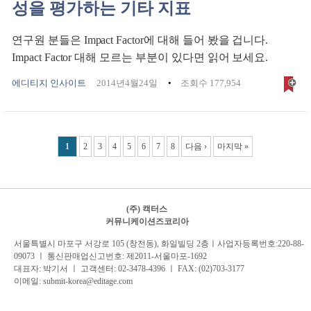
성을 평가하는 기타 지표
연구원 분들은 Impact Factor에 대해 들어 봤을 겁니다.
Impact Factor 대해 모르는 부분이 있다면 읽어 보세요.
에디티지 인사이트
2014년4월24일
조회수 177,954
Pages
1
2
3
4
5
6
7
8
다음 ›
마지막 »
(주) 캑터스
커뮤니케이션즈코리아
서
울특별시 마포구 서강로 105 (창전동), 화일빌딩 2
층
ㅣ사업자등록번호:220-88-
09073 ㅣ 통신판매업신고번호: 제2011-서울마포-1692
대표자: 박기서 ㅣ 고객센터:
02-3478-4396
ㅣ FAX: (02)703-3177
이메일:
submit-korea@editage.com