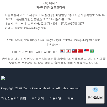
(주) 캑터스
커뮤니케이션즈코리아
서
울특별시 마포구 서강로 105 (창전동), 화일빌딩 2
층
ㅣ사업자등록번호:220-88-
09073 ㅣ 통신판매업신고번호: 제2011-서울마포-1692
대표자: 박기서 ㅣ 고객센터:
02-3478-4396
ㅣ FAX: (02)703-3177
이메일:
submit-korea@editage.com
Seoul, Korea | New Jersey, USA | Tokyo, Japan | Mumbai, India |
Shanghai, China
|
Singapore
EDITAGE WORLDWIDE WEBSITES:
부인 성명: 에디티지 인사이트는 캑터스커뮤니케이션즈 산하 브랜드, 에디티지의 플
랫폼으로 논문작성 팁, 학술 정보 및 출판 동향 등의 자료를 제공합니다.
Copyright
2026 Cactus Communications.
All rights reserved.
개인정보처리방침
쿠키정책
이용약관
채용