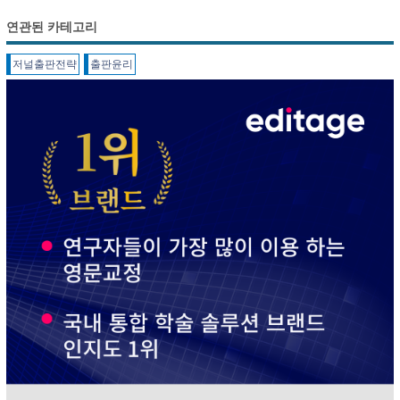
연관된 카테고리
저널출판전략
출판윤리