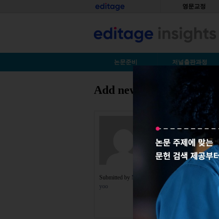
Skip to main content
홈
영문교정
S
논문준비
저널출판과정
Add new comment
You are here
감사합니다
Submitted by
Mrs.
reply
yoo