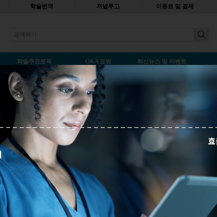
학술번역
저널투고
이용료 및 결제
earch
학술주요토픽
Q&A 포럼
최신뉴스 및 이벤트