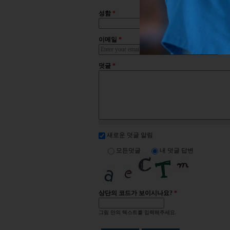
성함
*
이메일
*
덧글
*
새로운 덧글 알림
모든덧글
내 덧글 답변
상단의 코드가 보이시나요?
*
그림 안의 텍스트를 입력해주세요.