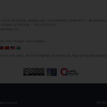
서강로 105 (창전동), 화일빌딩 2
층
ㅣ사업자등록번호:220-88-09073 ㅣ 통신판매업신고
 고객센터:
02-3478-4396
ㅣ FAX: (02)703-3177
rea@editage.com
ai, India |
Shanghai, China |
Singapore
션즈 산하 브랜드, 에디티지의 플랫폼으로 논문작성 팁, 학술 정보 및 출판 동향 등의
ights reserved.
개인정