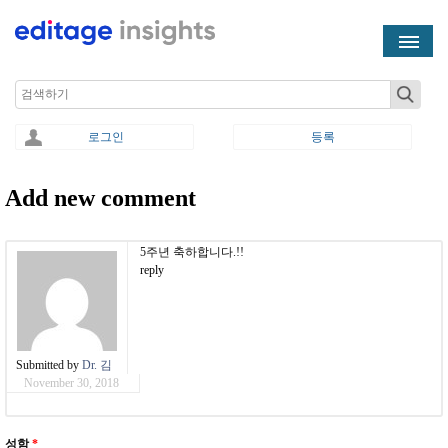
Skip to main content
Search
로그인
등록
Add new comment
You are here
5주년 축하합니다.!!
reply
Submitted by
Dr. 김
November 30, 2018
성함
*