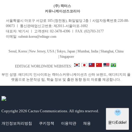
(주) 캑터스
커뮤니케이션즈코리아
서
울특별시 마포구 서강로 105 (창전동), 화일빌딩 2
층
ㅣ사업자등록번호:220-88-
09073 ㅣ 통신판매업신고번호: 제2011-서울마포-1692
대표자: 박기서 ㅣ 고객센터:
02-3478-4396
ㅣ FAX: (02)703-3177
이메일:
submit-korea@editage.com
Seoul, Korea | New Jersey, USA | Tokyo, Japan | Mumbai, India |
Shanghai, China
|
Singapore
EDITAGE WORLDWIDE WEBSITES:
부인 성명: 에디티지 인사이트는 캑터스커뮤니케이션즈 산하 브랜드, 에디티지의 플
랫폼으로 논문작성 팁, 학술 정보 및 출판 동향 등의 자료를 제공합니다.
Copyright
2026 Cactus Communications.
All rights reserved.
개인정보처리방침
쿠키정책
이용약관
채용