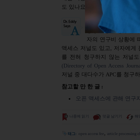
도
있나요
?
모든
오픈
액세스
저
용
(APC)
을
청구한다
자의
연구비
상황에
액세스
저널도
있고
,
저자에게
를
전혀
청구하지
않는
저널도
(Directory of Open Access Journ
저널
중
대다수가
APC
를
청구
참고할 만 한 글 :
오픈 액세스에 관해 연구
나중에 읽기
덧글 남기기
해
open access fee
article processing 
태그: