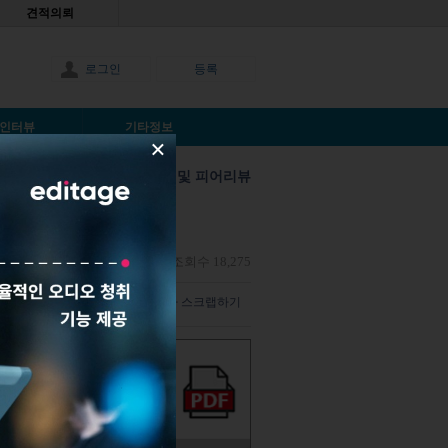
견적의뢰
로그인
등록
인터뷰
기타정보
×
투고 및 피어리뷰
?
Anonymous |
2018년3월11일
|
조회수 18,275
덧글 남기기
해당 기사 스크랩하기