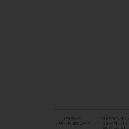
(주) 캑터스
서
울특별시 마포구 
커뮤니케이션즈코리아
대표자: 박기서 ㅣ
이메일:
submit-ko