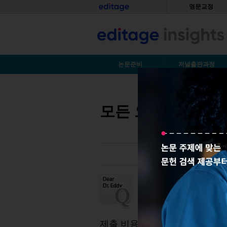
Skip to main content
홈
영문교정
S
논문준비
저널출판과정
You are here
모든 오픈 액세스 
오픈
액세스
저널은
청구하나요
?
얼마
전
이
있는데
,
저널
웹사
제출
비용을
청구하지
않는다고