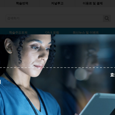
학술번역
저널투고
이용료 및 결제
earch
학술주요토픽
Q&A 포럼
최신뉴스 및 이벤트
저널이 저자에게 비용을 청구하나요
나중에 읽기
항상
저자에게
출판
비용을
에
알게
된
오픈
액세스
저널
이트에
논문
처리비용이나
적혀있었습니다
.
이런
경우