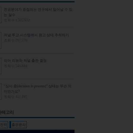
전공분야가 중첩되는 연구에서 일어날 수 있
는 실수
조회수 1,502,932
저널 투고 시스템에서 원고 상태 추적하기
조회수 767,770
피어 리뷰와 저널 출판 결정
조회수 546,844
“심사 중(decision in process)” 상태는 무슨 의
미인가요?
조회수 411,195
카테고리
판전략
출판윤리