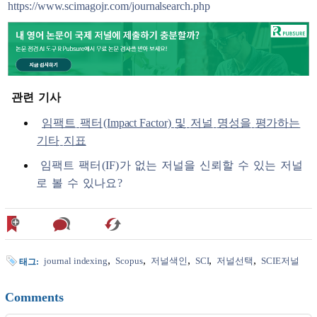
https://www.scimagojr.com/journalsearch.php
관련
기사
임팩트
팩터
(Impact Factor)
및
저널
명성을
평가하는
기타
지표
임팩트
팩터
(IF)
가
없는
저널을
신뢰할
수
있는
저널
로
볼
수
있나요
?
journal indexing
Scopus
저널색인
SCI
저널선택
SCIE저널
태그:
Comments