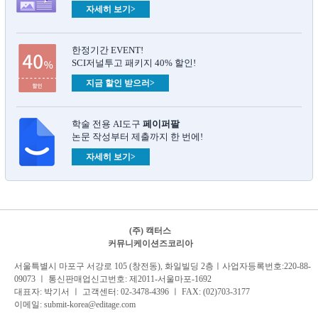
자세히 보기>
한정기간 EVENT!
SCI저널투고 패키지 40% 할인!
지금 할인 받으러>
학술 전용 AI도구
페이퍼팔
논문 작성부터 제출까지 한 번에!
자세히 보기>
(주) 캑터스
커뮤니케이션즈코리아
서
울특별시 마포구 서강로 105 (창전동), 화일빌딩 2
층
ㅣ사업자등록번호:220-88-
09073 ㅣ 통신판매업신고번호: 제2011-서울마포-1692
대표자: 박기서 ㅣ 고객센터:
02-3478-4396
ㅣ FAX: (02)703-3177
이메일:
submit-korea@editage.com