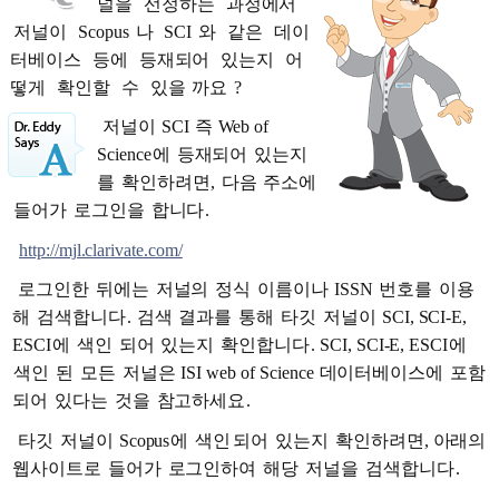
널을
선정하는
과정에서
저널이
Scopus
나
SCI
와
같은
데이
터베이스
등에
등재되어
있는지
어
떻게
확인할
수
있을
까요
?
저널이
SCI
즉
Web of
Science
에
등재되어
있는지
를
확인하려면,
다음
주소에
들어가
로그인을
합니다
.
http://mjl.clarivate.com/
로그인한
뒤에는
저널의
정식
이름이나
ISSN
번호를
이용
해
검색합니다
.
검색
결과를
통해
타깃
저널이
SCI, SCI-E,
ESCI
에
색인
되어
있는지
확인합니다
. SCI, SCI-E, ESCI
에
색인
된
모든
저널은
ISI web of Science
데이터베이스에
포함
되어
있다는
것을
참고하세요
.
타깃
저널이
Scopus
에
색인
되어
있는지
확인하려면, 아래의
웹사이트로
들어가
로그인하여
해당
저널을
검색합니다
.