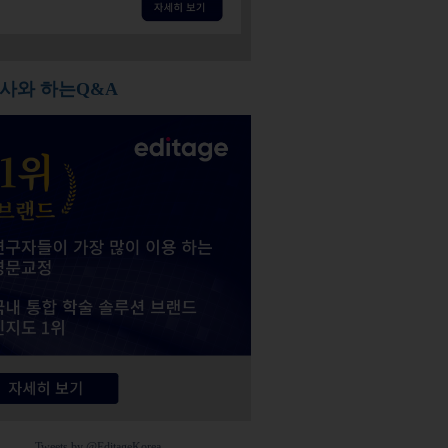
사와 하는Q&A
Tweets by @EditageKorea