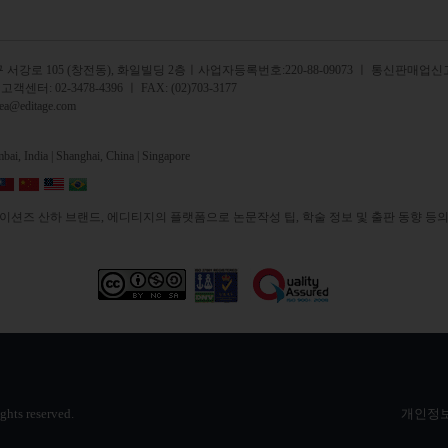
서강로 105 (창전동), 화일빌딩 2
층
ㅣ사업자등록번호:220-88-09073 ㅣ 통신판매업신고
 고객센터:
02-3478-4396
ㅣ FAX: (02)703-3177
rea@editage.com
ai, India |
Shanghai, China |
Singapore
션즈 산하 브랜드, 에디티지의 플랫폼으로 논문작성 팁, 학술 정보 및 출판 동향 등의
ights reserved.
개인정