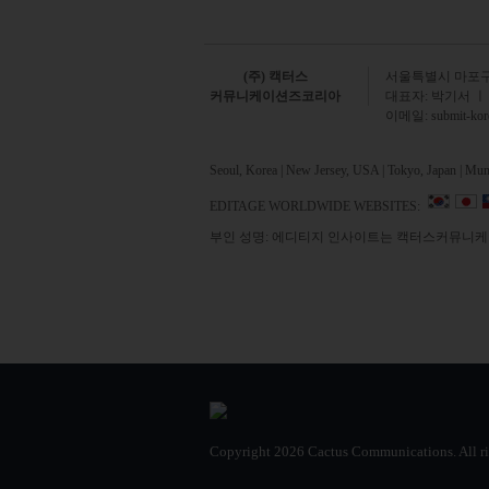
(주) 캑터스
서
울특별시 마포구 
커뮤니케이션즈코리아
대표자: 박기서 ㅣ
이메일:
submit-ko
Seoul, Korea | New Jersey, USA | Tokyo, Japan | Mumb
EDITAGE WORLDWIDE WEBSITES:
부인 성명: 에디티지 인사이트는 캑터스커뮤니케이
Copyright
2026 Cactus Communications.
All r