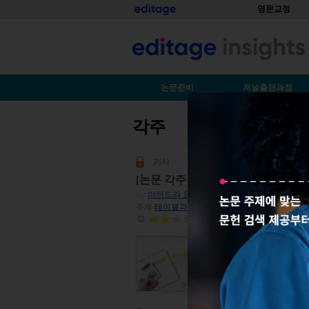
Skip to main content
홈
영문교정
S
논문준비
저널출판과정
각주
You are here
기사
[논문 각주 다는 법1] 표의 각주: 
By
야틴드라 요시
| 2014년 04월 11일
주제
테이블과 그림
| 조회수 180,250
평점:
2
각주는 학술 문헌에 흔
용하는 경우가 많습니
다.