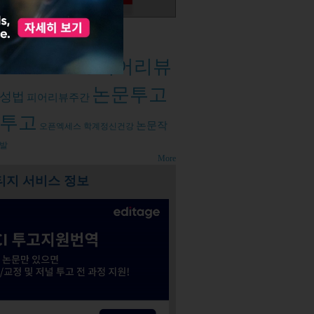
d tags
피어리뷰
출판윤리
논문컨설팅
논문투고
성법
피어리뷰주간
투고
논문작
오픈엑세스
학계정신건강
발
More
티지 서비스 정보