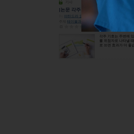
기사
[논문 각주 다는 법2] 표의 각주: 포
By
야틴드라 요시
| 2014년 04월 11일
주제
테이블과 그림
| 조회수 67,253
평점:
0
각주 기호는 주변에 있
를 위첨자로 나타낼 때
로 쓰면 효과가 더 좋