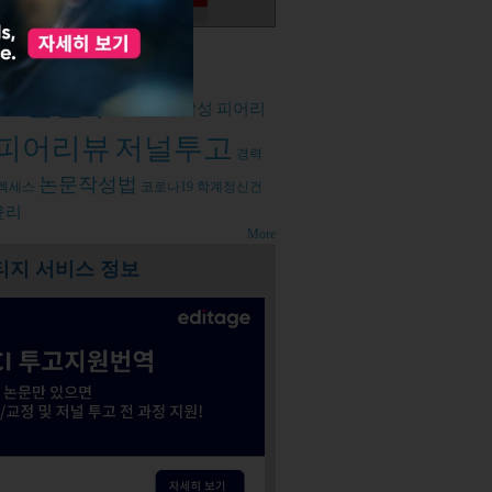
d tags
논문투고
설팅
논문작성
피어리
피어리뷰
저널투고
경력
논문작성법
엑세스
코로나19
학계정신건
윤리
More
티지 서비스 정보