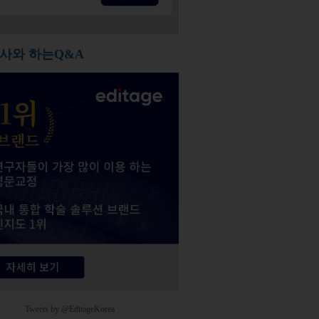
사와 하는Q&A
Tweets by @EditageKorea