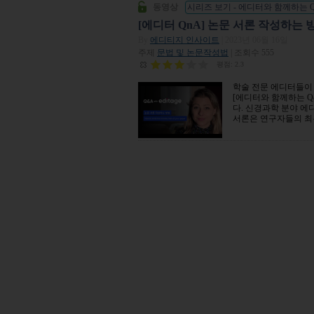
동영상
시리즈 보기 - 에디터와 함께하는 
[에디터 QnA] 논문 서론 작성하는 
By
에디티지 인사이트
| 2023년 06월 16일
주제
문법 및 논문작성법
| 조회수 555
평점:
2.3
학술 전문 에디터들이
[에디터와 함께하는 Q
[QnA] 논문 서
다. 신경과학 분야 에
론 작성하는 방
서론은 연구자들의 최우
법 (How to
write the
introduction of
your paper)