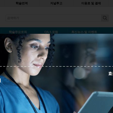
학술번역
저널투고
이용료 및 결제
earch
학술주요토픽
Q&A 포럼
최신뉴스 및 이벤트
roduction)쓰는 방법
덧글남기기
을 받았습니다. “연구를 전공 영역에 부합시키려면 서론이 더 길고 상세
를 만족시킬 수 있는 서론을 쓰려면 어떻게 해야 하나요?