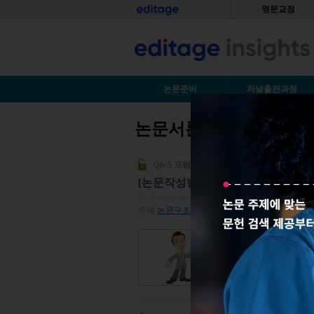
Skip to main content
홈
영문교정
S
논문준비
저널출판과정
논문서론쓰는방법
You are here
Q&A 포럼
[논문작성법] 효과적으로 논문 서론(Int
By Anonymous
| 2014년 08월 19일
주제
논문구조
| 조회수 121,569
다음과 같은 검토의견
해야 합니다.” 리뷰어