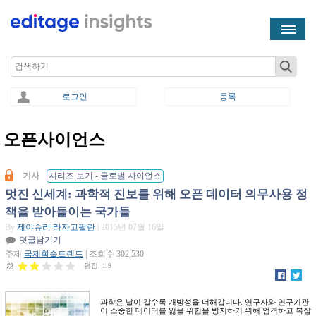
Skip to main content
Search
로그인
등록
오픈사이언스
You are here
기사
시리즈 보기 - 글로벌 사이언스
멋진 신세계: 과학적 진보를 위해 오픈 데이터 의무사용 정
책을 받아들이는 국가들
By
제야슈리 라자고팔란
| 2015년 07월 16일
덧글남기기
주제
국제학술트렌드
| 조회수 302,530
평점:
1.9
과학은 날이 갈수록 개방성을 더해갑니다. 연구자와 연구기관
이 소중한 데이터를 잃을 위험을 방지하기 위해 엄격하고 복잡