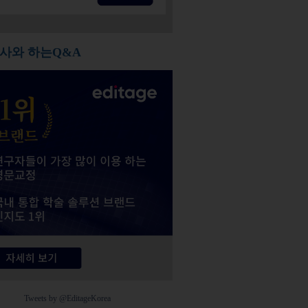
사와 하는Q&A
Tweets by @EditageKorea