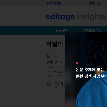
Skip to main content
홈
영문교정
S
논문준비
저널출판과정
저널의 게재 결정 소요 
You are here
기사
[에디터의 시선] 논문 투고 비하인
By
Laura Dormer
| 2025년 05월 08일
주제
저널출판전략
| 조회수 551
평점:
0
저널에 논문을 투고하고 나면 어떤 과정을
을 단계별로 살펴봅니다.