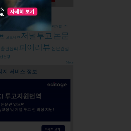
d tags
논
뷰주간
논문작성
오픈엑세스
경력개발
저널투고
논문
법
코로나19
피어리뷰
출판윤리
논문컨설
신건강
More
티지 서비스 정보