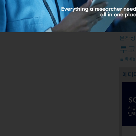
Relate
피어리
문작성
투고
팅
학계정
에디