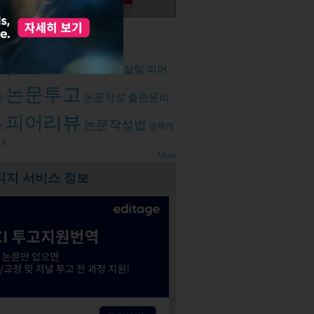
d tags
투고
논문컨설팅
피어
학계정신건강
논문투고
간
논문작성
출판윤리
피어리뷰
논문작성법
스
경력개
9
More
티지 서비스 정보