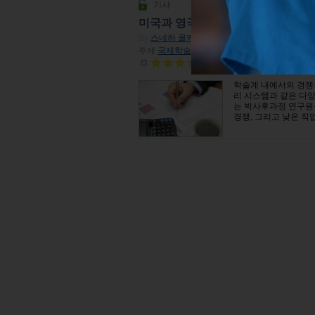
기사
미국과 영국의 박사후과정 연구원들
By
스네하 쿨카니
| 2015년 01월 14일
주제
국제학술트렌드
| 조회수 36,258
평점:
2.1
학술계 내에서의 경쟁은
리 시스템과 같은 다
는 박사후과정 연구원
경쟁, 그리고 낮은 직