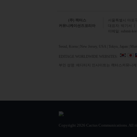
(주) 캑터스
서
울특별시 마포구 
커뮤니케이션즈코리아
대표자: 박기서 ㅣ
이메일:
submit-ko
Seoul, Korea | New Jersey, USA | Tokyo, Japan | Mumb
EDITAGE WORLDWIDE WEBSITES:
부인 성명: 에디티지 인사이트는 캑터스커뮤니케이
Copyright
2026 Cactus Communications.
All r