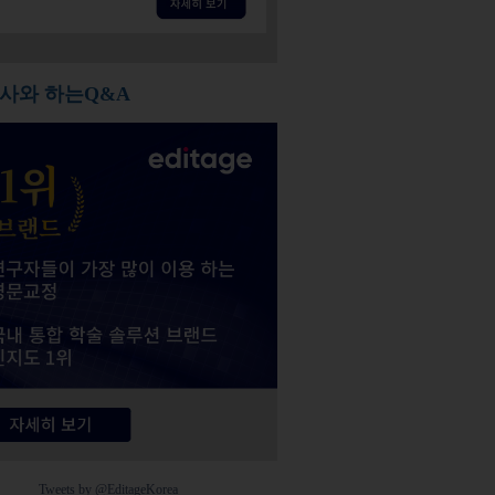
사와 하는Q&A
Tweets by @EditageKorea