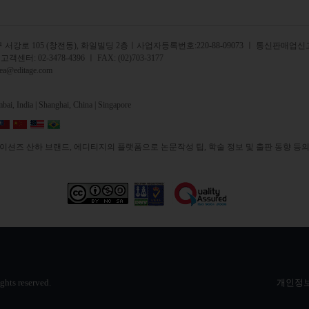
서강로 105 (창전동), 화일빌딩 2
층
ㅣ사업자등록번호:220-88-09073 ㅣ 통신판매업신고
 고객센터:
02-3478-4396
ㅣ FAX: (02)703-3177
rea@editage.com
ai, India |
Shanghai, China |
Singapore
션즈 산하 브랜드, 에디티지의 플랫폼으로 논문작성 팁, 학술 정보 및 출판 동향 등의
ights reserved.
개인정