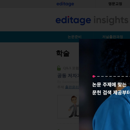
Skip to main content
홈
영문교정
S
논문준비
저널출판과정
학술
You are here
Q&A 포럼
공동 저자가 될 수 있는 자격은 무
By Anonymous
| 2014년 04월 08일
주제
출판윤리
| 조회수 56,924
제가 주요 기여자로 참
원 선배가 문제 해결을
필자로 그 선배의 이름
협력연구원의 이름을 공
보기