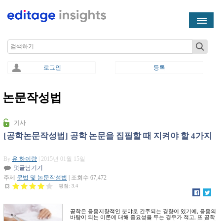
Skip to main content
Search
로그인
등록
논문작성법
You are here
기사
[공학논문작성법] 공학 논문을 집필할 때 지켜야 할 4가지
By
유 하이량
| 2015년 01월 15일
덧글남기기
주제
문법 및 논문작성법
| 조회수 67,472
평점:
3.4
공학은 응용지향적인 분야로 간주되는 경향이 있기에, 응용의
바탕이 되는 이론에 대해 중요성을 두는 경우가 적고, 또 공학