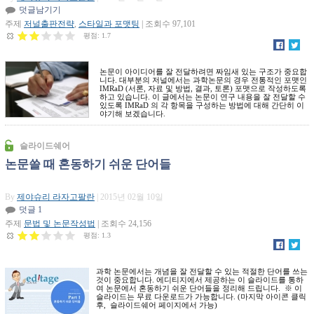
덧글남기기
주제
저널출판전략
,
스타일과 포맷팅
| 조회수 97,101
평점:
1.7
논문이 아이디어를 잘 전달하려면 짜임새 있는 구조가 중요합
니다. 대부분의 저널에서는 과학논문의 경우 전통적인 포맷인
IMRaD (서론, 자료 및 방법, 결과, 토론) 포맷으로 작성하도록
하고 있습니다. 이 글에서는 논문이 연구 내용을 잘 전달할 수
있도록 IMRaD 의 각 항목을 구성하는 방법에 대해 간단히 이
야기해 보겠습니다.
슬라이드쉐어
논문쓸 때 혼동하기 쉬운 단어들
By
제야슈리 라자고팔란
| 2015년 02월 10일
덧글 1
주제
문법 및 논문작성법
| 조회수 24,156
평점:
1.3
과학 논문에서는 개념을 잘 전달할 수 있는 적절한 단어를 쓰는
것이 중요합니다. 에디티지에서 제공하는 이 슬라이드를 통하
44478590
여 논문에서 혼동하기 쉬운 단어들을 정리해 드립니다. ※ 이
슬라이드는 무료 다운로드가 가능합니다. (마지막 아이콘 클릭
후, 슬라이드쉐어 페이지에서 가능)