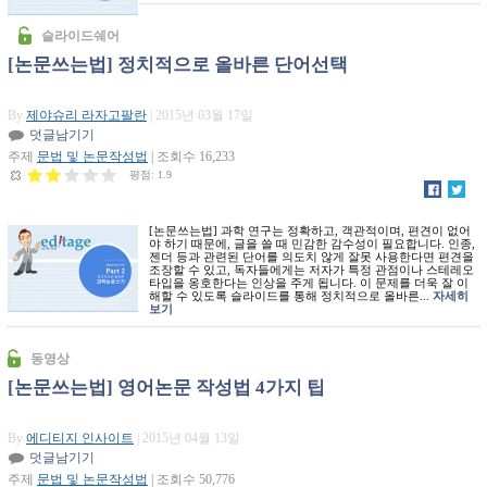
슬라이드쉐어
[논문쓰는법] 정치적으로 올바른 단어선택
By
제야슈리 라자고팔란
| 2015년 03월 17일
덧글남기기
주제
문법 및 논문작성법
| 조회수 16,233
평점:
1.9
[논문쓰는법] 과학 연구는 정확하고, 객관적이며, 편견이 없어
야 하기 때문에, 글을 쓸 때 민감한 감수성이 필요합니다. 인종,
45914615
젠더 등과 관련된 단어를 의도치 않게 잘못 사용한다면 편견을
조장할 수 있고, 독자들에게는 저자가 특정 관점이나 스테레오
타입을 옹호한다는 인상을 주게 됩니다. 이 문제를 더욱 잘 이
해할 수 있도록 슬라이드를 통해 정치적으로 올바른...
자세히
보기
동영상
[논문쓰는법] 영어논문 작성법 4가지 팁
By
에디티지 인사이트
| 2015년 04월 13일
덧글남기기
주제
문법 및 논문작성법
| 조회수 50,776