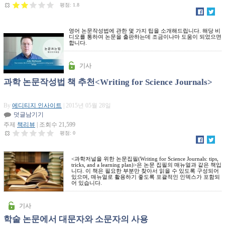
평점:
1.8
영어 논문작성법에 관한 몇 가지 팁을 소개해드립니다. 해당 비
디오를 통하여 논문을 출판하는데 조금이나마 도움이 되었으면
합니다.
[논문쓰는법 강
좌] 학술논문
기사
영어팁
과학 논문작성법 책 추천<Writing for Science Journals>
By
에디티지 인사이트
| 2015년 05월 28일
덧글남기기
주제
책리뷰
| 조회수 21,599
평점:
0
<과학저널을 위한 논문집필(Writing for Science Journals: tips,
tricks, and a learning plan)>은 논문 집필의 매뉴얼과 같은 책입
니다. 이 책은 필요한 부분만 찾아서 읽을 수 있도록 구성되어
있으며, 매뉴얼로 활용하기 좋도록 포괄적인 인덱스가 포함되
어 있습니다.
기사
학술 논문에서 대문자와 소문자의 사용