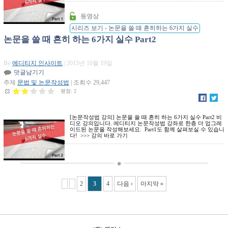
을 쓸 때 흔히
동영상
하는 6가지 실
시리즈 보기 - 논문을 쓸 때 흔히하는 6가지 실수
수 Part 1
논문을 쓸 때 흔히 하는 6가지 실수 Part2
By
에디티지 인사이트
| 2015년 10월 19일
덧글남기기
주제
문법 및 논문작성법
| 조회수 29,447
평점:
2
[논문작성법 강의] 논문을 쓸 때 흔히 하는 6가지 실수 Part2 비
디오 강의입니다. 에디티지 논문작성법 강좌로 한층 더 업그레
이드된 논문을 작성해보세요. Part1도 함께 살펴보실 수 있습니
논문을 쓸 때
다! >>> 강의 바로 가기
흔히하는 6가
지 실수 Part 2
Pages
2
3
4
다음 ›
마지막 »