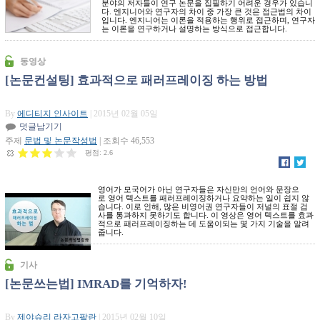
분야의 저자들이 연구 논문을 집필하기 어려운 경우가 있습니
다. 엔지니어와 연구자의 차이 중 가장 큰 것은 접근법의 차이
입니다. 엔지니어는 이론을 적용하는 행위로 접근하며, 연구자
는 이론을 연구하거나 설명하는 방식으로 접근합니다.
동영상
[논문컨설팅] 효과적으로 패러프레이징 하는 방법
By
에디티지 인사이트
| 2015년 02월 05일
덧글남기기
주제
문법 및 논문작성법
| 조회수 46,553
평점:
2.6
영어가 모국어가 아닌 연구자들은 자신만의 언어와 문장으
로 영어 텍스트를 패러프레이징하거나 요약하는 일이 쉽지 않
습니다. 이로 인해, 많은 비영어권 연구자들이 저널의 표절 검
[논문컨설팅]
사를 통과하지 못하기도 합니다. 이 영상은 영어 텍스트를 효과
적으로 패러프레이징하는 데 도움이되는 몇 가지 기술을 알려
효과적으로 패
줍니다.
러프레이징 하
기사
는 법
[논문쓰는법] IMRAD를 기억하자!
By
제야슈리 라자고팔란
| 2015년 02월 10일