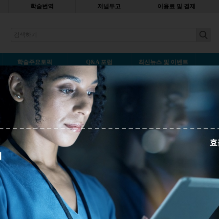
학술번역
저널투고
이용료 및 결제
earch
학술주요토픽
Q&A 포럼
최신뉴스 및 이벤트
에 투고하거나 다른 리포지터리(repository)에 기탁
덧글남기기
22,054
위 중에 ‘준 의견’ 형식의 연구 논문 두 편을 당시 대학교의 디지털 리포
있습니다. 두 논문 모두 승인받았고, 저의 단독 논문입니다. 이 논문들을
싶은데, 저널에 제출하거나 다른 리포지터리에 등록해도 괜찮을까요?