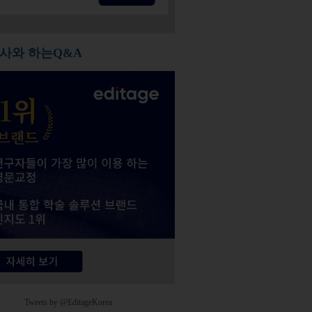
사와 하는Q&A
Tweets by @EditageKorea