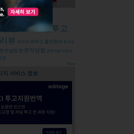
d tags
논문투고
저널투고
스
리뷰
피어리뷰주간
출판윤리
학계정
논문작성법
문컨설팅
경력개발
코로나
작성
More
티지 서비스 정보