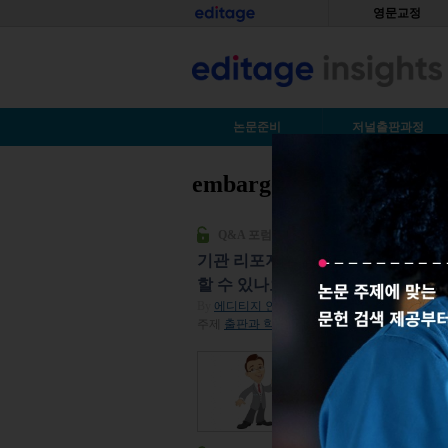
Skip to main content
홈
영문교정
S
논문준비
저널출판과정
embargo period
You are here
Q&A 포럼
기관 리포지터리에 기탁한 논문을 저널
할 수 있나요?
By
에디티지 인사이트
| 2016년 11월 17일
주제
출판과 학계 이야기
,
저널출판전략
| 조회수 
데이터 분석학 석사 학
지터리에 제출한 적이 
공식적으로 출판하고 