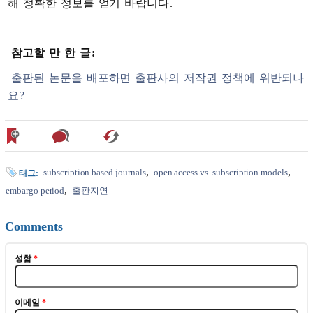
해
정확한
정보를
얻기
바랍니다
.
참고할
만
한
글
:
출판된
논문을
배포하면
출판사의
저작권
정책에
위반되나
요
?
subscription based journals
open access vs. subscription models
태그:
embargo period
출판지연
Comments
성함
*
이메일
*