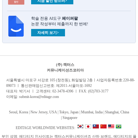
지금 할인 받으러>
학술 전용 AI도구
페이퍼팔
논문 작성부터 제출까지 한 번에!
자세히 보기>
(주) 캑터스
커뮤니케이션즈코리아
서
울특별시 마포구 서강로 105 (창전동), 화일빌딩 2
층
ㅣ사업자등록번호:220-88-
09073 ㅣ 통신판매업신고번호: 제2011-서울마포-1692
대표자: 박기서 ㅣ 고객센터:
02-3478-4396
ㅣ FAX: (02)703-3177
이메일:
submit-korea@editage.com
Seoul, Korea | New Jersey, USA | Tokyo, Japan | Mumbai, India |
Shanghai, China
|
Singapore
EDITAGE WORLDWIDE WEBSITES:
부인 성명: 에디티지 인사이트는 캑터스커뮤니케이션즈 산하 브랜드, 에디티지의 플