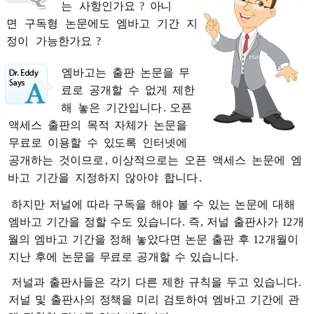
는
사항인가요
? 아니
면
구독형
논문에도
엠바고
기간
지
정이
가능한가요
?
엠바고는
출판
논문을
무
료로
공개할
수
없게
제한
해
놓은
기간입니다
.
오픈
액세스
출판의
목적
자체가
논문을
무료로
이용할
수
있도록
인터넷에
공개하는
것이므로
,
이상적으로는
오픈
액세스
논문에
엠
바고
기간을
지정하지
않아야
합니다
.
하지만
저널에
따라
구독을
해야
볼
수
있는
논문에
대해
엠바고
기간을
정할
수도
있습니다
.
즉
,
저널
출판사가
12
개
월의
엠바고
기간을
정해
놓았다면
논문
출판
후
12
개월이
지난
후에
논문을
무료로
공개할
수
있습니다
.
저널과
출판사들은
각기
다른
제한
규칙을
두고
있습니다
.
저널
및
출판사의
정책을
미리
검토하여
엠바고
기간에
관