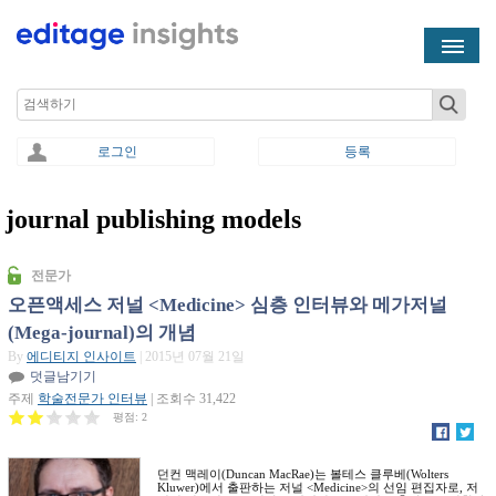
Skip to main content
Search
로그인
등록
journal publishing models
You are here
전문가
오픈액세스 저널 <Medicine> 심층 인터뷰와 메가저널
(Mega-journal)의 개념
By
에디티지 인사이트
| 2015년 07월 21일
덧글남기기
주제
학술전문가 인터뷰
| 조회수 31,422
평점:
2
던컨 맥레이(Duncan MacRae)는 볼테스 클루베(Wolters
Kluwer)에서 출판하는 저널 <Medicine>의 선임 편집자로, 저