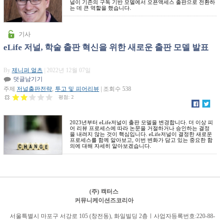
널이 기존의 구독 기반 모델에서 오픈액세스 출판으로 전환하
는 데 큰 역할을 했습니다.
기사
eLife 저널, 학술 출판 혁신을 위한 새로운 출판 모델 발표
By
제니퍼 얼츠
| 2022년 12월 07일
덧글남기기
주제
저널출판전략
,
투고 및 피어리뷰
| 조회수 538
평점:
2
2023년부터 eLife저널이 출판 모델을 변경합니다. 더 이상 피
어 리뷰 프로세스에 따라 논문을 거절하거나 승인하는 결정
을 내려지 않는 것이 핵심입니다. eLife저널이 결정한 새로운
프로세스를 함께 알아보고, 이번 변화가 담고 있는 중요한 함
의에 대해 자세히 알아보겠습니다.
(주) 캑터스
커뮤니케이션즈코리아
서
울특별시 마포구 서강로 105 (창전동), 화일빌딩 2
층
ㅣ사업자등록번호:220-88-