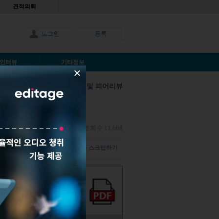
견적의뢰
로그인
등록
인터뷰
기타정보
×
투고 및 피어리뷰
nonymous |
2018년10월31일
|
조회수 11,668
덧글 남기기
해당 기사 스크랩하기