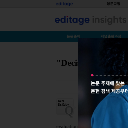
Skip to main content
홈
영문교정
S
논문준비
저널출판과정
You are here
"Decision in p
4
월 13일 엘스비어(Els
투고했습니다. 5월 28일
review’였고 이후 8월 2
evaluation’이었습니다. 다시 9월