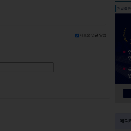
저널출
새로운 덧글 알림
에디