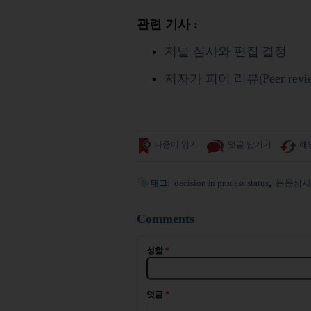
관련 기사 :
저널 심사와 편집 결정
저자가 피어 리뷰(Peer re
나중에 읽기
덧글 남기기
해
decision in process status
논문심
태그:
Comments
성함
*
덧글
*