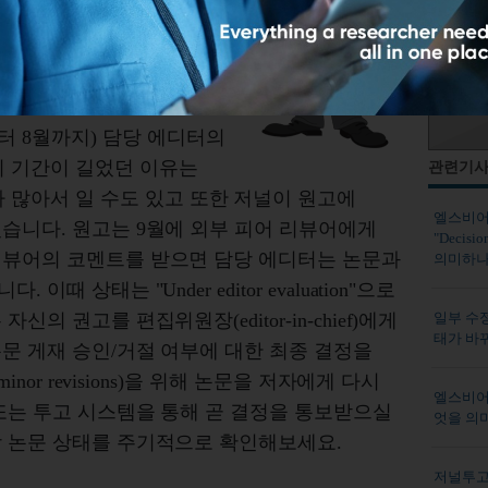
일에는 ‘Under editor
Decision in process’가
ss'의 의미를 알려주세요.
터 8월까지) 담당 에디터의
이 기간이 길었던 이유는
관련기
 많아서 일 수도 있고 또한 저널이 원고에
엘스비어(E
습니다. 원고는 9월에 외부 피어 리뷰어에게
"Decis
리뷰어의 코멘트를 받으면 담당 에디터는 논문과
의미하나
 상태는 "Under editor evaluation"으로
일부 수정(mi
의 권고를 편집위원장(editor-in-chief)에게
태가 바
문 게재 승인/거절 여부에 대한 최종 결정을
inor revisions)을 위해 논문을 저자에게 다시
엘스비어(E
또는 투고 시스템을 통해 곧 결정을 통보받으실
엇을 의
상 논문 상태를 주기적으로 확인해보세요.
저널투고 