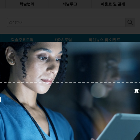
학술번역
저널투고
이용료 및 결제
earch
학술주요토픽
Q&A 포럼
최신뉴스 및 이벤트
rocess"는 무엇을 의미하나요?
A
나중에 읽기
evier) 저널에 원고를
 원고는 ‘Under
9일에는 ‘Under editor
 28일 논문 상태는 ‘Under