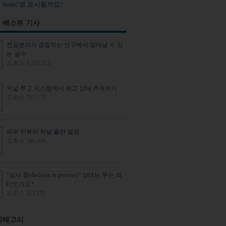
ion made"로 표시될까요?
 베스트 기사
전공분야가 중첩되는 연구에서 일어날 수 있
는 실수
조회수 1,502,932
저널 투고 시스템에서 원고 상태 추적하기
조회수 767,770
피어 리뷰와 저널 출판 결정
조회수 546,844
“심사 중(decision in process)” 상태는 무슨 의
미인가요?
조회수 411,195
카테고리