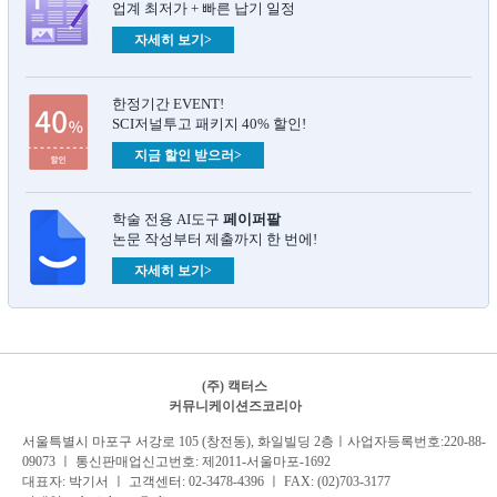
업계 최저가 + 빠른 납기 일정
자세히 보기>
한정기간 EVENT!
SCI저널투고 패키지 40% 할인!
지금 할인 받으러>
학술 전용 AI도구
페이퍼팔
논문 작성부터 제출까지 한 번에!
자세히 보기>
(주) 캑터스
커뮤니케이션즈코리아
서
울특별시 마포구 서강로 105 (창전동), 화일빌딩 2
층
ㅣ사업자등록번호:220-88-
09073 ㅣ 통신판매업신고번호: 제2011-서울마포-1692
대표자: 박기서 ㅣ 고객센터:
02-3478-4396
ㅣ FAX: (02)703-3177