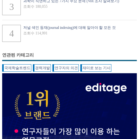
과학이 직면하고 있는 7가지 주요 문제 (Vox 조사 살펴보기)
조회수 180,055
저널 색인 등재(journal indexing)에 대해 알아야 할 모든 것
조회수 114,991
연관된 카테고리
국제학술트렌드
경력개발
연구자의 의견
재미로 보는 기사