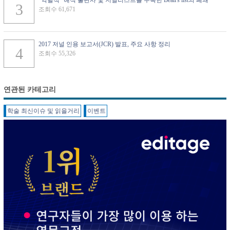
“약탈적" 해적 출판사 및 저널리스트를 수록한 Beall's list의 폐쇄
조회수 61,671
2017 저널 인용 보고서(JCR) 발표, 주요 사항 정리
조회수 55,326
연관된 카테고리
학술 최신이슈 및 읽을거리
이벤트