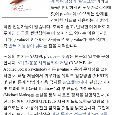
계적 타당성의 ‘황금표준’
이라고
불립니다. 하지만 귀무가설검정에
있어 p-value와 <0.05라는 한계를
강력한 지표로 사용하는 데 회의
적인 전문가들이 많습니다. 조작이 쉽고, 빈약한 데이터로 이
루어진 연구를 뒷받침하는 데 쓰이기도 쉽다는 이유에서입
니다. p-value에 반대하는 사람들은 또 p-value가 ‘불안정한’,
즉
반복 가능성이 낮다
는 점을 지적합니다.
논쟁의 여지는 있지만, p-value는 수많은 연구의 일부를 구성
합니다. <
기초/응용 사회심리학 저널
(BASP: Basic and
Applied Social Psychology)> 은 p-value 사용의 문제점을 설명
하면서, 해당 저널에서 귀무가설 유의도 검정방법 (NHSTP)
및 관련 통계 방법의 사용 금지를
발표했습니다
. 편집장 데이
빗 트라피모 (David Trafimow) 와 부 편집장 마이클 막스
(Michael Marks)는 논설을 통해 새로운 정책을 설명하면서, 이
전에는 해당 저널에서 NHSTP 사용이 불필요함을 알렸으나,
앞으로는 이 사용이 전면 금지될 것임을 밝혔습니다. 그런데
여기서 트라피모 편집장은
어떤 통계적 접근법이 p-value를