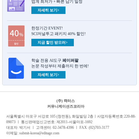
업계 최저가 + 빠른 납기 일정
자세히 보기>
한정기간 EVENT!
SCI저널투고 패키지 40% 할인!
지금 할인 받으러>
학술 전용 AI도구
페이퍼팔
논문 작성부터 제출까지 한 번에!
자세히 보기>
(주) 캑터스
커뮤니케이션즈코리아
서
울특별시 마포구 서강로 105 (창전동), 화일빌딩 2
층
ㅣ사업자등록번호:220-88-
09073 ㅣ 통신판매업신고번호: 제2011-서울마포-1692
대표자: 박기서 ㅣ 고객센터:
02-3478-4396
ㅣ FAX: (02)703-3177
이메일:
submit-korea@editage.com