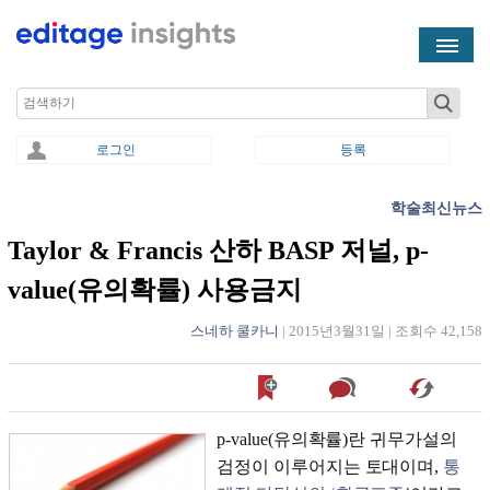
Skip to main content
Search
로그인
등록
학술최신뉴스
You are here
Taylor & Francis 산하 BASP 저널, p-
value(유의확률) 사용금지
스네하 쿨카니
|
2015년3월31일
|
조회수 42,158
p-value(유의확률)란 귀무가설의
검정이 이루어지는 토대이며,
통