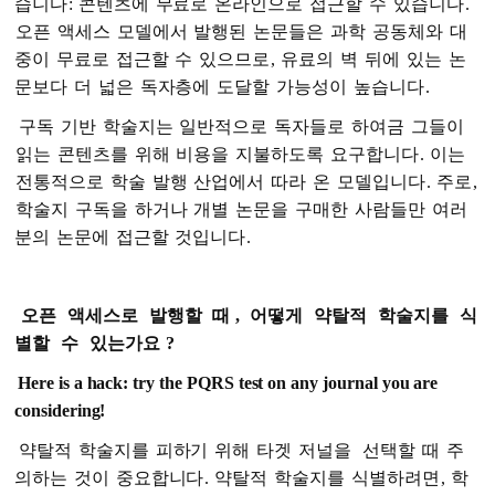
습니다
:
콘텐츠에
무료로
온라인으로
접근할
수
있습니다
.
오픈
액세스
모델에서
발행된
논문들은
과학
공동체와
대
중이
무료로
접근할
수
있으므로
,
유료의
벽
뒤에
있는
논
문보다
더
넓은
독자층에
도달할
가능성이
높습니다
.
구독
기반
학술지는
일반적으로
독자들로
하여금
그들이
읽는
콘텐츠를
위해
비용을
지불하도록
요구합니다
.
이는
전통적으로
학술
발행
산업에서
따라
온
모델입니다
.
주로
,
학술지
구독을
하거나
개별
논문을
구매한
사람들만
여러
분의
논문에
접근할
것입니다
.
오픈
액세스로
발행할
때
,
어떻게
약탈적
학술지를
식
별할
수
있는가요
?
Here is a hack: try the PQRS test on any journal you are
considering!
약탈적
학술지를
피하기
위해
타겟
저널을
선택할
때
주
의하는
것이
중요합니다
.
약탈적
학술지를
식별하려면
,
학