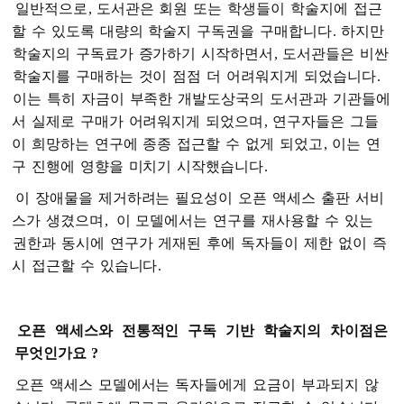
일반적으로
,
도서관은
회원
또는
학생들이
학술지에
접근
할
수
있도록
대량의
학술지
구독권을
구매합니다
.
하지만
학술지의
구독료가
증가하기
시작하면서
,
도서관들은
비싼
학술지를
구매하는
것이
점점
더
어려워지게
되었습니다
.
이는
특히
자금이
부족한
개발도상국의
도서관과
기관들에
서
실제로
구매가
어려워지게
되었으며
,
연구자들은
그들
이
희망하는
연구에
종종
접근할
수
없게
되었고
,
이는
연
구
진행에
영향을
미치기
시작했습니다
.
이
장애물을
제거하려는
필요성이
오픈
액세스
출판
서비
스가
생겼으며
,
이
모델에서는
연구를
재사용할
수
있는
권한과
동시에
연구가
게재된
후에
독자들이
제한
없이
즉
시
접근할
수
있습니다
.
오픈
액세스와
전통적인
구독
기반
학술지의
차이점은
무엇인가요
?
오픈
액세스
모델에서는
독자들에게
요금이
부과되지
않