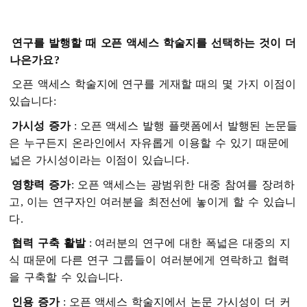
연구를
발행할
때
오픈
액세스
학술지를
선택하는
것이
더
나은가요
?
오픈
액세스
학술지에
연구를
게재할
때의
몇
가지
이점이
있습니다
:
가시성
증가
:
오픈
액세스
발행
플랫폼에서
발행된
논문들
은
누구든지
온라인에서
자유롭게
이용할
수
있기
때문에
넓은
가시성이라는
이점이
있습니다
.
영향력
증가
:
오픈
액세스는
광범위한
대중
참여를
장려하
고
,
이는
연구자인
여러분을
최전선에
놓이게
할
수
있습니
다
.
협력
구축
활발
:
여러분의
연구에
대한
폭넓은
대중의
지
식
때문에
다른
연구
그룹들이
여러분에게
연락하고
협력
을
구축할
수
있습니다
.
인용
증가
:
오픈
액세스
학술지에서
논문
가시성이
더
커