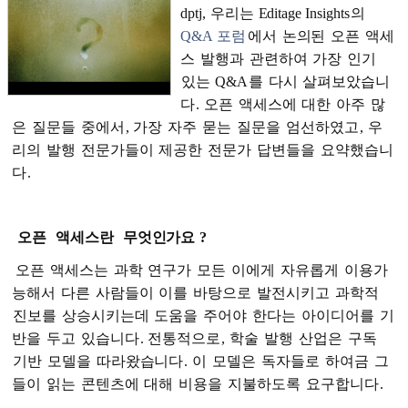
dptj,
우리는
Editage Insights
의
Q&A
포럼
에서
논의된
오픈
액세
스
발행과
관련하여
가장
인기
있는
Q&A
를
다시
살펴보았습니
다
.
오픈
액세스에
대한
아주
많
은
질문들
중에서
,
가장
자주
묻는
질문을
엄선하였고
,
우
리의
발행
전문가들이
제공한
전문가
답변들을
요약했습니
다
.
오픈
액세스란
무엇인가요
?
오픈
액세스는
과학
연구가
모든
이에게
자유롭게
이용가
능해서
다른
사람들이
이를
바탕으로
발전시키고
과학적
진보를
상승시키는데
도움을
주어야
한다는
아이디어를
기
반을
두고
있습니다
.
전통적으로
,
학술
발행
산업은
구독
기반
모델을
따라왔습니다
.
이
모델은
독자들로
하여금
그
들이
읽는
콘텐츠에
대해
비용을
지불하도록
요구합니다
.