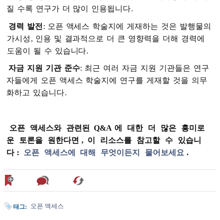
질
수록
연구가
더
많이
인용됩니다
.
경력
발전
:
오픈
액세스
학술지에
게재하는
것은
발행물의
가시성
,
인용
및
결과적으로
더
큰
영향력을
더해
경력에
도움이
될
수
있습니다
.
자금
지원
기관
준수
:
최근
여러
자금
지원
기관들은
연구
자들에게
오픈
액세스
학술지에
연구를
게재할
것을
의무
화하고
있습니다
.
오픈
액세스와
관련된
Q&A
에
대한
더
많은
흥미로
운
토론을
원한다면
,
이
리소스를
참고할
수
있습니
다
:
오픈
액세스에
대해
무엇이든지
물어보세요
.
오픈 액세스
태그: