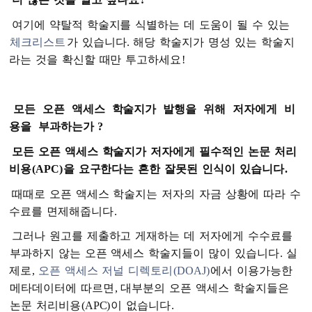
여기에
약탈적
학술지를
식별하는
데
도움이
될
수
있는
체크리스트
가
있습니다
.
해당
학술지가
명성
있는
학술지
라는
것을
확신할
때만
투고하세요
!
모든
오픈
액세스
학술지가
발행을
위해
저자에게
비
용을
부과하는가
?
모든
오픈
액세스
학술지가
저자에게
필수적인
논문
처리
비용
(APC)
을
요구한다는
흔한
잘못된
인식이
있습니다
.
때때로
오픈
액세스
학술지는
저자의
자금
상황에
따라
수
수료를
면제해줍니다
.
그러나
원고를
제출하고
게재하는
데
저자에게
수수료를
부과하지
않는
오픈
액세스
학술지들이
많이
있습니다
.
실
제로
,
오픈
액세스
저널
디렉토리
(DOAJ)
에서
이용가능한
메타데이터에
따르면
,
대부분의
오픈
액세스
학술지들은
논문
처리비용
(APC)
이
없습니다
.