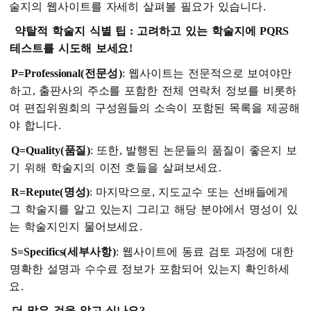
술지의
웹사이트를
자세히
살펴볼
필요가
있습니다
.
약탈적
학술지
식별
팁
:
고려하고
있는
학술지에
PQRS
테스트를
시도해
보세요
!
P=Professional(
전문성
)
:
웹사이트는
전문적으로
보여야만
하고
,
출판사의
주소를
포함한
전체
연락처
정보를
비롯하
여
편집위원회의
구성원들의
소속이
포함된
목록을
제공해
야
합니다
.
Q=Quality(
품질
)
:
또한
,
발행된
논문들의
품질이
좋은지
보
기
위해
학술지의
이전
호들을
살펴보세요
.
R=Repute(
명성
)
:
마지막으로
,
지도교수
또는
선배들에게
그
학술지를
알고
있는지
그리고
해당
분야에서
명성이
있
는
학술지인지
물어보세요
.
S=Specifics(
세부사항
)
:
웹사이트에
동료
검토
과정에
대한
명확한
설명과
수수료
정보가
포함되어
있는지
확인하세
요
.
더
많은
것을
알고
싶나요
?